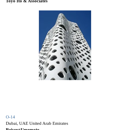
Toyo Ito & Associates
O-14
Dubai, UAE United Arab Emirates
Reiser+Umemoto