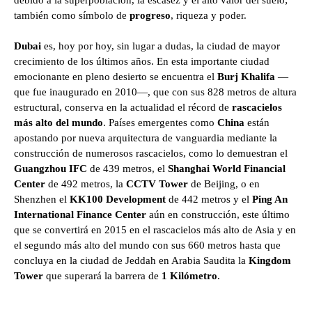
debido a la superpoblación, la escasez y el alto valor del suelo;
también como símbolo de
progreso
, riqueza y poder.
Dubai
es, hoy por hoy, sin lugar a dudas, la ciudad de mayor
crecimiento de los últimos años. En esta importante ciudad
emocionante en pleno desierto se encuentra el
Burj Khalifa
—
que fue inaugurado en 2010—, que con sus 828 metros de altura
estructural, conserva en la actualidad el récord de
rascacielos
más alto del mundo
. Países emergentes como
China
están
apostando por nueva arquitectura de vanguardia mediante la
construcción de numerosos rascacielos, como lo demuestran el
Guangzhou IFC
de 439 metros, el
Shanghai World Financial
Center
de 492 metros, la
CCTV Tower
de Beijing, o en
Shenzhen el
KK100 Development
de 442 metros y el
Ping An
International Finance Center
aún en construcción, este último
que se convertirá en 2015 en el rascacielos más alto de Asia y en
el segundo más alto del mundo con sus 660 metros hasta que
concluya en la ciudad de Jeddah en Arabia Saudita la
Kingdom
Tower
que superará la barrera de
1 Kilómetro
.