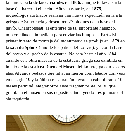
la famosa
sala de las cariátides
en
1866
, aunque todavía sin la
base del barco ni el pecho. Años más tarde, en
1875
,
arqueólogos austriacos realizan una nueva expedición en la isla
griega de Samotracia y descubren 23 bloques de la base del
navío. Champoiseau, al enterarse de tal importante hallazgo,
mueve hilos de inmediato para enviar los bloques a París. El
primer intento de montaje del monumento se produjo en
1879
en
la
sala du Sphinx
(uno de los patios del Louvre), ya con la base
del navío y el pecho de la estatua. No será hasta el año
1884
cuando esta obra maestra de la estatuaria griega sea exhibida en
lo alto de la
escalera Daru
del Museo del Louvre, ya con las dos
alas. Algunos pedazos que faltaban fueron completados con yeso
en el siglo 19 y la última restauración llevada a cabo durante 10
meses permitió integrar otros siete fragmentos de los 30 que
guardaba el museo en sus depósitos, incluyendo tres plumas del
ala izquierda.