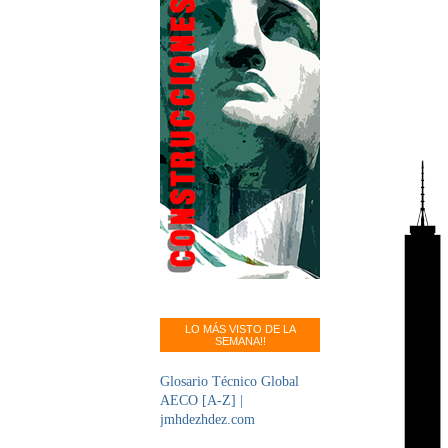
LO MÁS VISTO DE LA
SEMANA!!
Glosario Técnico Global
AECO [A-Z] |
jmhdezhdez.com