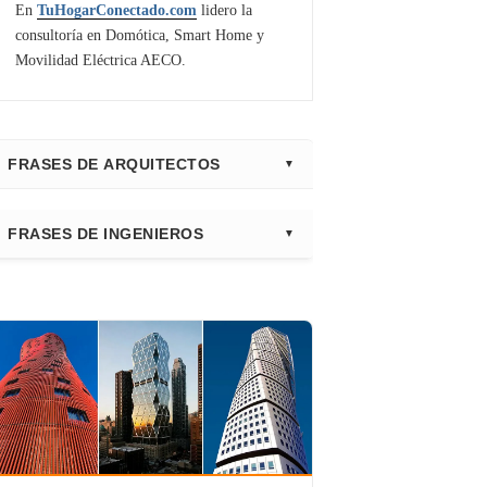
En
TuHogarConectado.com
lidero la
consultoría en Domótica, Smart Home y
Movilidad Eléctrica AECO.
FRASES DE ARQUITECTOS
⭐ Directorio Principal (Hub)
FRASES DE INGENIEROS
Frank Gehry
Fazlur Khan
Santiago Calatrava
Leslie E. Robertson
Adrian Smith
Félix Cándela
Richard Rogers
David Chipperfield
Kazuyo Sejima