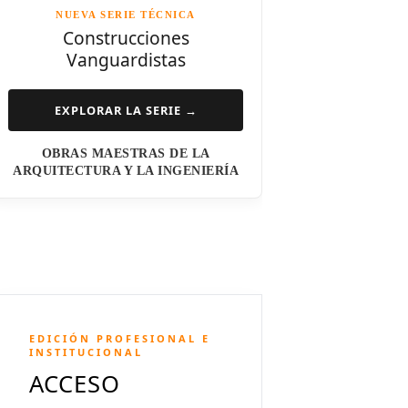
NUEVA SERIE TÉCNICA
Norman Foster
Construcciones
Vanguardistas
Steven Holl
Henry N. Cobb
EXPLORAR LA SERIE →
I.M. Pei
OBRAS MAESTRAS DE LA
Luis Barragán
ARQUITECTURA Y LA INGENIERÍA
Jean Nouvel
Dominique Perrault
Jeanne Gang
Amanda Levete
EDICIÓN PROFESIONAL E
Richard Meier
INSTITUCIONAL
ACCESO
Aldo Rossi