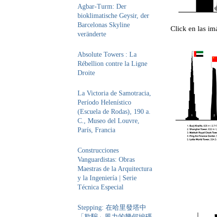
Agbar-Turm: Der
bioklimatische Geysir, der
Barcelonas Skyline
Click en las im
veränderte
Absolute Towers : La
Rébellion contre la Ligne
Droite
La Victoria de Samotracia,
Período Helenístico
(Escuela de Rodas), 190 a.
C., Museo del Louvre,
París, Francia
Construcciones
Vanguardistas: Obras
Maestras de la Arquitectura
y la Ingeniería | Serie
Técnica Especial
Stepping: 在哈里發塔中
「欺騙」風力的幾何編碼