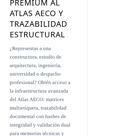
PREMIUM AL
Toyo Ito
ATLAS AECO Y
Jacques Herzog
TRAZABILIDAD
Rem Koolhaas
ESTRUCTURAL
Zaha Hadid
¿Representas a una
Renzo Piano
constructora, estudio de
Oscar Niemeyer
arquitectura, ingeniería,
universidad o despacho
Mies van der Rohe
profesional? Obtén acceso a
Philip Johnson
la infraestructura avanzada
Le Corbusier
del Atlas AECO: matrices
multietiqueta, trazabilidad
William Pereira
documental con hashes de
Antoni Gaudí
integridad y validación dual
Frank Lloyd Wright
para memorias técnicas y