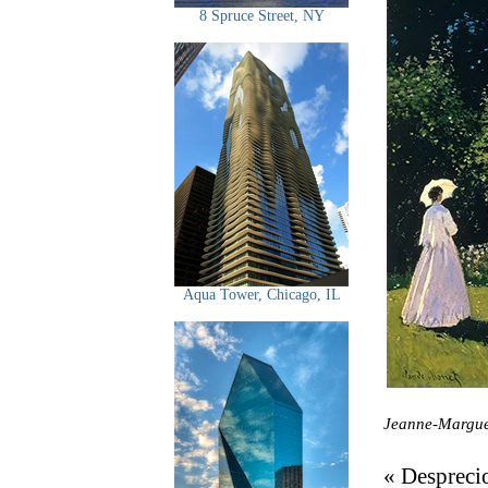
8 Spruce Street, NY
Aqua Tower, Chicago, IL
Jeanne-Marguer
« Desprecio