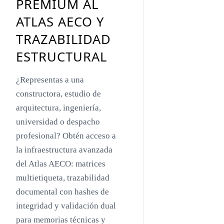
PREMIUM AL
Toyo Ito
ATLAS AECO Y
Jacques Herzog
TRAZABILIDAD
Rem Koolhaas
ESTRUCTURAL
Zaha Hadid
¿Representas a una
Renzo Piano
constructora, estudio de
Oscar Niemeyer
arquitectura, ingeniería,
universidad o despacho
Mies van der Rohe
profesional? Obtén acceso a
Philip Johnson
la infraestructura avanzada
Le Corbusier
del Atlas AECO: matrices
multietiqueta, trazabilidad
William Pereira
documental con hashes de
Antoni Gaudí
integridad y validación dual
Frank Lloyd Wright
para memorias técnicas y