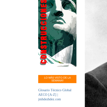
LO MÁS VISTO DE LA
SEMANA!!
Glosario Técnico Global
AECO [A-Z] |
jmhdezhdez.com