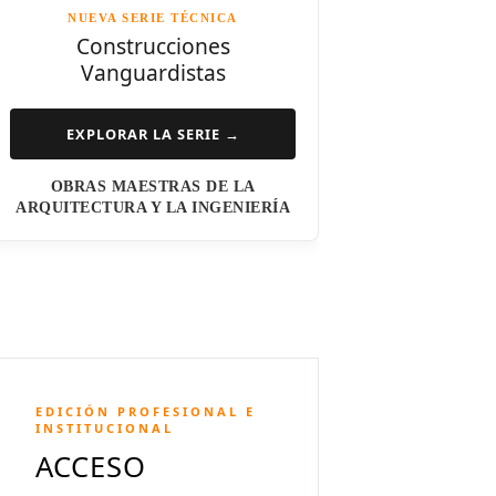
NUEVA SERIE TÉCNICA
Norman Foster
Construcciones
Vanguardistas
Steven Holl
Henry N. Cobb
EXPLORAR LA SERIE →
I.M. Pei
OBRAS MAESTRAS DE LA
Luis Barragán
ARQUITECTURA Y LA INGENIERÍA
Jean Nouvel
Dominique Perrault
Jeanne Gang
Amanda Levete
EDICIÓN PROFESIONAL E
Richard Meier
INSTITUCIONAL
ACCESO
Aldo Rossi