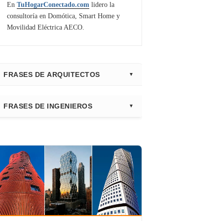
En
TuHogarConectado.com
lidero la
consultoría en Domótica, Smart Home y
Movilidad Eléctrica AECO.
FRASES DE ARQUITECTOS
⭐ Directorio Principal (Hub)
FRASES DE INGENIEROS
Frank Gehry
Fazlur Khan
Santiago Calatrava
Leslie E. Robertson
Adrian Smith
Félix Cándela
Richard Rogers
David Chipperfield
Kazuyo Sejima