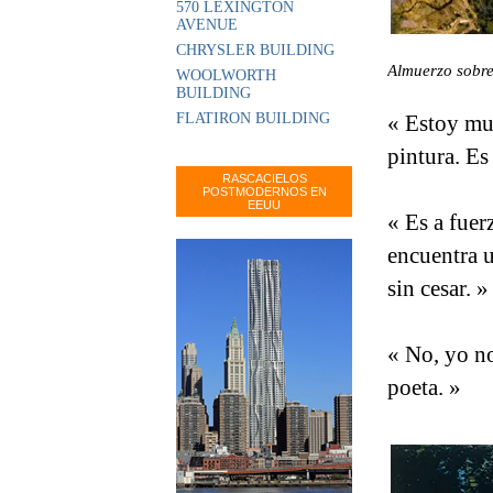
570 LEXINGTON
AVENUE
CHRYSLER BUILDING
Almuerzo sobre
WOOLWORTH
BUILDING
FLATIRON BUILDING
« Estoy mu
pintura. Es
RASCACIELOS
POSTMODERNOS EN
EEUU
« Es a fuer
encuentra 
sin cesar. »
« No, yo n
poeta. »