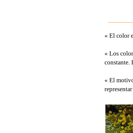
« El color 
« Los colo
constante.
« El motivo
representar