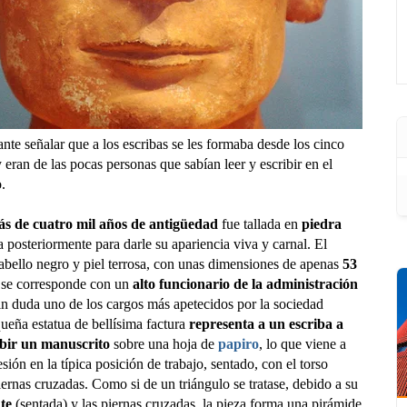
te señalar que a los escribas se les formaba desde los cinco
 eran de las pocas personas que sabían leer y escribir en el
.
s de cuatro mil años de antigüedad
fue tallada en
piedra
 posteriormente para darle su apariencia viva y carnal. El
abello negro y piel terrosa, con unas dimensiones de apenas
53
 se corresponde con un
alto funcionario de la administración
sin duda uno de los cargos más apetecidos por la sociedad
ueña estatua de bellísima factura
representa a un escriba a
ibir un manuscrito
sobre una hoja de
papiro
, lo que viene a
esión en la típica posición de trabajo, sentado, con el torso
iernas cruzadas. Como si de un triángulo se tratase, debido a su
te
(sentada) y las piernas cruzadas, la pieza forma una pirámide