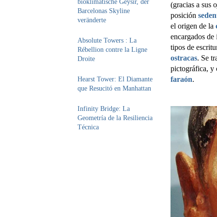
bioklimatische Geysir, der
(gracias a sus 
Barcelonas Skyline
posición
seden
veränderte
el origen de la
encargados de i
Absolute Towers : La
tipos de escrit
Rébellion contre la Ligne
ostracas
. Se t
Droite
pictográfica, y
faraón
.
Hearst Tower: El Diamante
que Resucitó en Manhattan
Infinity Bridge: La
Geometría de la Resiliencia
Técnica