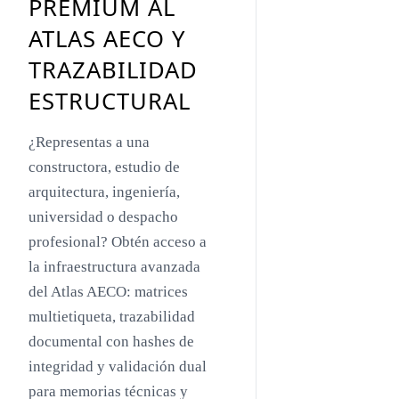
PREMIUM AL
Toyo Ito
ATLAS AECO Y
Jacques Herzog
TRAZABILIDAD
Rem Koolhaas
ESTRUCTURAL
Zaha Hadid
¿Representas a una
Renzo Piano
constructora, estudio de
Oscar Niemeyer
arquitectura, ingeniería,
universidad o despacho
Mies van der Rohe
profesional? Obtén acceso a
Philip Johnson
la infraestructura avanzada
Le Corbusier
del Atlas AECO: matrices
multietiqueta, trazabilidad
William Pereira
documental con hashes de
Antoni Gaudí
integridad y validación dual
Frank Lloyd Wright
para memorias técnicas y