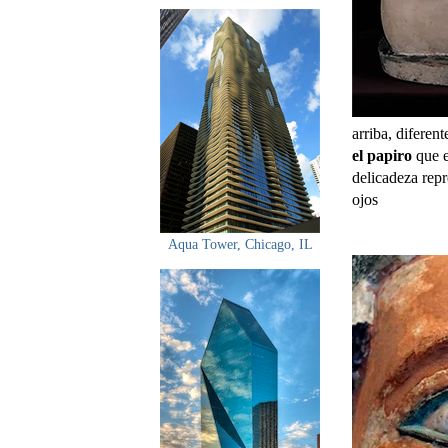
arriba, diferent
el papiro
que e
delicadeza repr
ojos
Aqua Tower, Chicago, IL