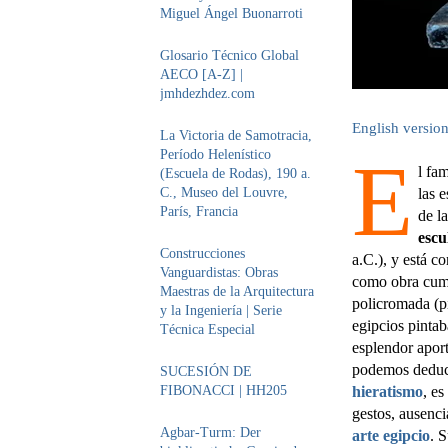
Miguel Ángel Buonarroti
Glosario Técnico Global
AECO [A-Z] |
jmhdezhdez.com
English versio
La Victoria de Samotracia,
E
Período Helenístico
l fa
(Escuela de Rodas), 190 a.
C., Museo del Louvre,
las 
París, Francia
de l
escu
Construcciones
a.C.), y está c
Vanguardistas: Obras
como obra cumb
Maestras de la Arquitectura
policromada (pi
y la Ingeniería | Serie
egipcios pinta
Técnica Especial
esplendor aport
podemos deduci
SUCESIÓN DE
FIBONACCI | HH205
hieratismo
, es
gestos, ausenci
Agbar-Turm: Der
arte egipcio
. 