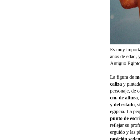
Es muy importan
años de edad, y
Antiguo Egipto
La figura de
má
caliza
y pintada
personaje, de c
cm. de altura
,
y del estado
, 
egipcia. La peq
punto de escr
reflejar su prof
erguido y las p
posición seden