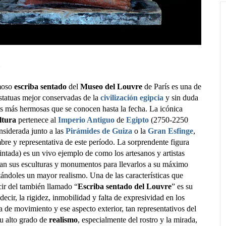
n
moso
escriba sentado
del
Museo del Louvre
de París es una de
estatuas mejor conservadas de la
civilización egipcia
y sin duda
as más hermosas que se conocen hasta la fecha. La icónica
ltura
pertenece al
Imperio Antiguo
de
Egipto
(2750-2250
onsiderada junto a las
Pirámides de Guiza
o la
Gran Esfinge
,
re y representativa de este período. La sorprendente figura
ntada) es un vivo ejemplo de como los artesanos y artistas
ban sus esculturas y monumentos para llevarlos a su máximo
ándoles un mayor realismo. Una de las características que
r del también llamado “
Escriba sentado del Louvre
” es su
 decir, la rigidez, inmobilidad y falta de expresividad en los
a de movimiento y ese aspecto exterior, tan representativos del
Su alto grado de
realismo
, especialmente del rostro y la mirada,