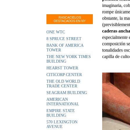
imaginaria, cob
rompe únicamen
RASCACIELOS
obstante, la ma
DESTACADOS EN NY
(previsiblemen
caderas ancha
ONE WTC
especialmente e
8 SPRUCE STREET
composición s
BANK OF AMERICA
tonalidades osc
TOWER
capilla de cult
THE NEW YORK TIMES
BUILDING
HEARST TOWER
CITICORP CENTER
THE OLD WORLD
TRADE CENTER
SEAGRAM BUILDING
AMERICAN
INTERNATIONAL
EMPIRE STATE
BUILDING
570 LEXINGTON
AVENUE