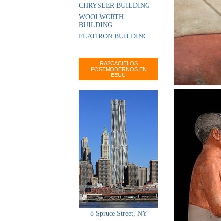
CHRYSLER BUILDING
WOOLWORTH
BUILDING
FLATIRON BUILDING
RASCACIELOS
POSTMODERNOS EN
EEUU
8 Spruce Street, NY