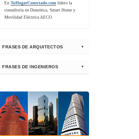
En
TuHogarConectado.com
lidero la
consultoría en Domótica, Smart Home y
Movilidad Eléctrica AECO.
FRASES DE ARQUITECTOS
⭐ Directorio Principal (Hub)
FRASES DE INGENIEROS
Frank Gehry
Fazlur Khan
Santiago Calatrava
Leslie E. Robertson
Adrian Smith
Félix Cándela
Richard Rogers
David Chipperfield
Kazuyo Sejima