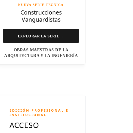
NUEVA SERIE TÉCNICA
Norman Foster
Construcciones
Vanguardistas
Steven Holl
Henry N. Cobb
EXPLORAR LA SERIE →
I.M. Pei
OBRAS MAESTRAS DE LA
Luis Barragán
ARQUITECTURA Y LA INGENIERÍA
Jean Nouvel
Dominique Perrault
Jeanne Gang
Amanda Levete
EDICIÓN PROFESIONAL E
Richard Meier
INSTITUCIONAL
ACCESO
Aldo Rossi