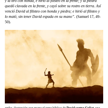
y la tiró con honda, e hirió al filisteo en la frente; y la piedra
quedó clavada en la frente, y cayó sobre su rostro en tierra. Así
venció David al filisteo con honda y piedra; e hirió al filisteo y
lo mató, sin tener David espada en su mano”.
(Samuel 17, 49-
50).
arriba, ilustración que recrea el tema bíblico de
David contra Goliat
, una