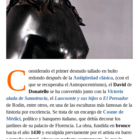
C
onsiderado el primer desnudo tallado en bulto
redondo después de la
Antigüedad clásica
, (con el
que se recuperaba el Antropocentrismo), el
David
de
Donatello
se ha convertido junto con la
Victoria
alada de Samotracia
, el
Laocoonte y sus hijos
o
El Pensador
de Rodin, entre otros, en una de las esculturas más famosas de la
historia por excelencia. Se trata de un encargo de
Cosme de
Médici
, político y banquero italiano, que debía decorar los
jardines de su palacio de Florencia. La obra, fundida en
bronce
hacia el año
1430
y esculpida previamente por el artista en barro