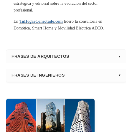
estratégica y editorial sobre la evolución del sector
profesional.
En
TuHogarConectado.com
lidero la consultoría en
Domótica, Smart Home y Movilidad Eléctrica AECO.
FRASES DE ARQUITECTOS
⭐ Directorio Principal (Hub)
FRASES DE INGENIEROS
Frank Gehry
Fazlur Khan
Santiago Calatrava
Leslie E. Robertson
Adrian Smith
Félix Cándela
Richard Rogers
David Chipperfield