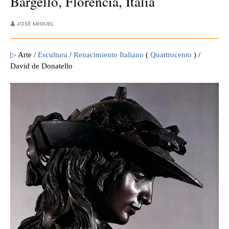
Bargello, Florencia, Italia
JOSÉ MIGUEL
▷
Arte /
Escultura
/
Renacimiento Italiano
(
Quattrocento
) /
David de Donatello