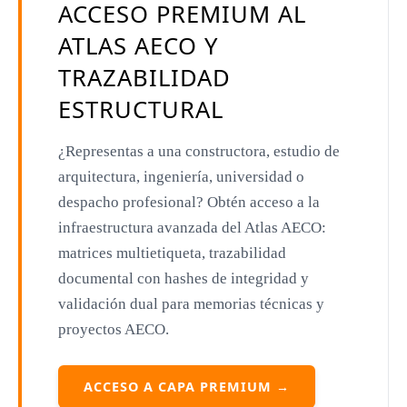
ACCESO PREMIUM AL
Aldo Rossi
ATLAS AECO Y
Toyo Ito
TRAZABILIDAD
Jacques Herzog
ESTRUCTURAL
Rem Koolhaas
¿Representas a una constructora, estudio de
Zaha Hadid
arquitectura, ingeniería, universidad o
Renzo Piano
despacho profesional? Obtén acceso a la
Oscar Niemeyer
infraestructura avanzada del Atlas AECO:
matrices multietiqueta, trazabilidad
Mies van der Rohe
documental con hashes de integridad y
Philip Johnson
validación dual para memorias técnicas y
proyectos AECO.
Le Corbusier
William Pereira
ACCESO A CAPA PREMIUM →
Antoni Gaudí