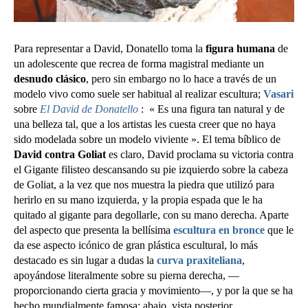
Para representar a David, Donatello toma la
figura humana
de
un adolescente que recrea de forma magistral mediante un
desnudo clásico
, pero sin embargo no lo hace a través de un
modelo vivo como suele ser habitual al realizar escultura;
Vasari
sobre
El David de Donatello
: « Es una figura tan natural y de
una belleza tal, que a los artistas les cuesta creer que no haya
sido modelada sobre un modelo viviente ». El tema bíblico de
David contra Goliat
es claro, David proclama su victoria contra
el Gigante filisteo descansando su pie izquierdo sobre la cabeza
de Goliat, a la vez que nos muestra la piedra que utilizó para
herirlo en su mano izquierda, y la propia espada que le ha
quitado al gigante para degollarle, con su mano derecha. Aparte
del aspecto que presenta la bellísima
escultura en bronce
que le
da ese aspecto icónico de gran plástica escultural, lo más
destacado es sin lugar a dudas la
curva praxiteliana
,
apoyándose literalmente sobre su pierna derecha, —
proporcionando cierta gracia y movimiento—, y por la que se ha
hecho mundialmente famosa; abajo, vista posterior