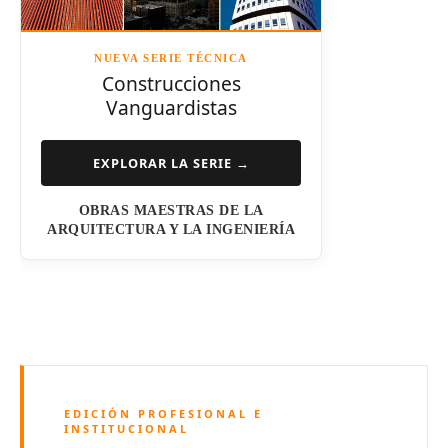
Kazuyo Sejima
NUEVA SERIE TÉCNICA
Norman Foster
Construcciones
Vanguardistas
Steven Holl
Henry N. Cobb
EXPLORAR LA SERIE →
I.M. Pei
OBRAS MAESTRAS DE LA
Luis Barragán
ARQUITECTURA Y LA INGENIERÍA
Jean Nouvel
Dominique Perrault
Jeanne Gang
Amanda Levete
EDICIÓN PROFESIONAL E
Richard Meier
INSTITUCIONAL