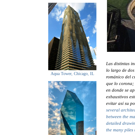
Las distintas i
lo largo de dos
Aqua Tower, Chicago, IL
románico del cu
que lo corona; 
en donde se apr
exhaustivos est
evitar así su p
several archite
between the ma
detailed drawin
the many piles 