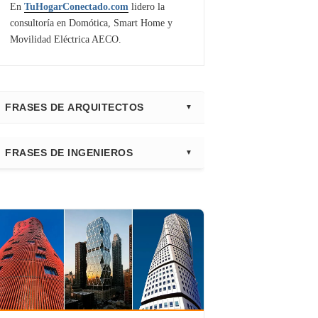
En
TuHogarConectado.com
lidero la
consultoría en Domótica, Smart Home y
Movilidad Eléctrica AECO.
FRASES DE ARQUITECTOS
⭐ Directorio Principal (Hub)
FRASES DE INGENIEROS
Frank Gehry
Fazlur Khan
Santiago Calatrava
Leslie E. Robertson
Adrian Smith
Félix Cándela
Richard Rogers
David Chipperfield
Kazuyo Sejima