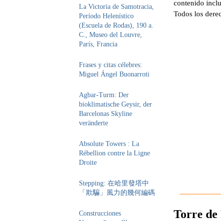
contenido inclu
La Victoria de Samotracia,
Todos los dere
Período Helenístico
(Escuela de Rodas), 190 a.
C., Museo del Louvre,
París, Francia
Frases y citas célebres:
Miguel Ángel Buonarroti
Agbar-Turm: Der
bioklimatische Geysir, der
Barcelonas Skyline
veränderte
Absolute Towers : La
Rébellion contre la Ligne
Droite
Stepping: 在哈里發塔中
「欺騙」風力的幾何編碼
Torre de 
Construcciones