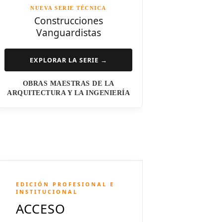
NUEVA SERIE TÉCNICA
Norman Foster
Construcciones
Vanguardistas
Steven Holl
Henry N. Cobb
EXPLORAR LA SERIE →
I.M. Pei
OBRAS MAESTRAS DE LA
Luis Barragán
ARQUITECTURA Y LA INGENIERÍA
Jean Nouvel
Dominique Perrault
Jeanne Gang
Amanda Levete
EDICIÓN PROFESIONAL E
Richard Meier
INSTITUCIONAL
ACCESO
Aldo Rossi