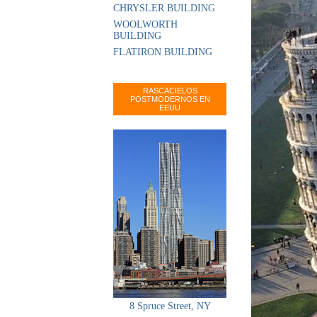
CHRYSLER BUILDING
WOOLWORTH
BUILDING
FLATIRON BUILDING
RASCACIELOS
POSTMODERNOS EN
EEUU
8 Spruce Street, NY