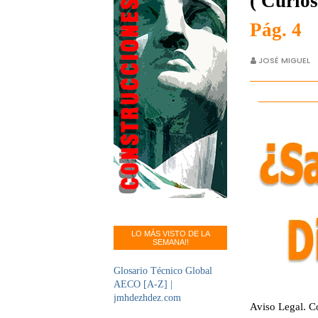
( Curios
Pág. 4
JOSÉ MIGUEL
LO MÁS VISTO DE LA
SEMANA!!
Glosario Técnico Global
AECO [A-Z] |
jmhdezhdez.com
Aviso Legal. C