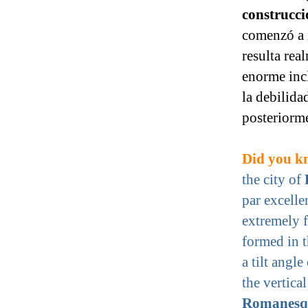
construcci
comenzó a 
resulta rea
enorme incl
la debilida
posteriorm
Did you kn
the city of
par excelle
extremely 
formed in t
a tilt angl
the vertica
Romanesqu