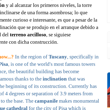
ón
y al alcanzar los primeros niveles, la torre
inclinarse de una forma asombrosa; lo que
lmente curioso e interesante, es que a pesar de la
inación que se produjo en el arranque debido a
d del
terreno arcilloso
, se siguiese
ente con dicha construcción.
ow...?
In the region of
Tuscany
, specifically in
Pisa
, is one of the world's most famous towers
nce, the beautiful building has become
famous thanks to the
inclination
that was
he beginning of its construction. Currently has
e of 4 degrees or separation of 3.9 meters from
l to the base. The
campanile
makes monumental
e cathedral
for the city of Pisa which is