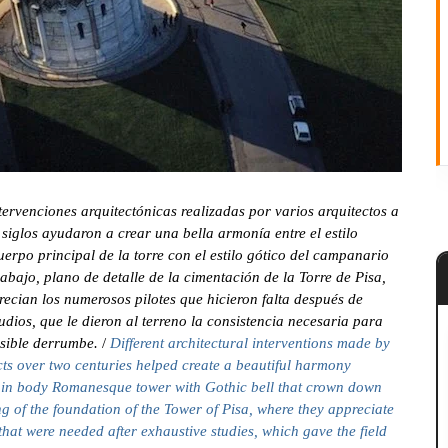
ntervenciones arquitectónicas realizadas por varios arquitectos a
 siglos ayudaron a crear una bella armonía entre el estilo
erpo principal de la torre con el estilo gótico del campanario
abajo, plano de detalle de la cimentación de la Torre de Pisa,
ecian los numerosos pilotes que hicieron falta después de
udios, que le dieron al terreno la consistencia necesaria para
osible derrumbe.
/
Different architectural interventions made ​​by
cts over two centuries helped create a beautiful harmony
in body Romanesque tower with Gothic bell that crown down
g of the foundation of the Tower of Pisa, where they appreciate
that were needed after exhaustive studies, which gave the field