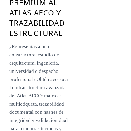
PREMIUM AL
Toyo Ito
ATLAS AECO Y
Jacques Herzog
TRAZABILIDAD
Rem Koolhaas
ESTRUCTURAL
Zaha Hadid
¿Representas a una
Renzo Piano
constructora, estudio de
Oscar Niemeyer
arquitectura, ingeniería,
universidad o despacho
Mies van der Rohe
profesional? Obtén acceso a
Philip Johnson
la infraestructura avanzada
Le Corbusier
del Atlas AECO: matrices
multietiqueta, trazabilidad
William Pereira
documental con hashes de
Antoni Gaudí
integridad y validación dual
Frank Lloyd Wright
para memorias técnicas y