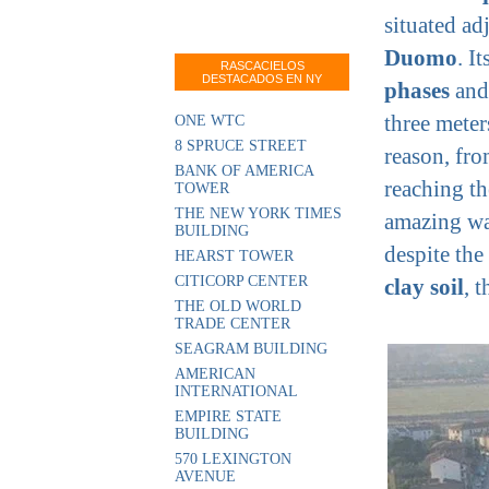
situated ad
Duomo
. I
RASCACIELOS
DESTACADOS EN NY
phases
and
three meter
ONE WTC
8 SPRUCE STREET
reason, fro
BANK OF AMERICA
reaching th
TOWER
THE NEW YORK TIMES
amazing way
BUILDING
despite the
HEARST TOWER
CITICORP CENTER
clay soil
, 
THE OLD WORLD
TRADE CENTER
SEAGRAM BUILDING
AMERICAN
INTERNATIONAL
EMPIRE STATE
BUILDING
570 LEXINGTON
AVENUE