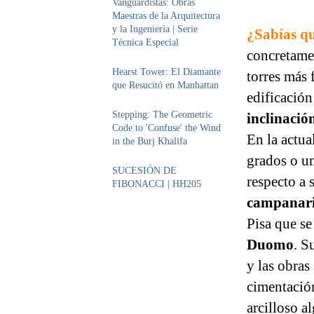
Vanguardistas: Obras
Maestras de la Arquitectura
y la Ingeniería | Serie
¿Sabías qu
Técnica Especial
concretame
Hearst Tower: El Diamante
torres más 
que Resucitó en Manhattan
edificación
Stepping: The Geometric
inclinació
Code to 'Confuse' the Wind
En la actua
in the Burj Khalifa
grados o un
SUCESIÓN DE
respecto a
FIBONACCI | HH205
campanar
Pisa que se
Duomo
. S
y las obras
cimentación
arcilloso a