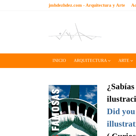
jmhdezhdez.com - Arquitectura y Arte
Ac
INICIO
ARQUITECTURA
ARTE
¿Sabías 
ilustrac
Did you 
illustra