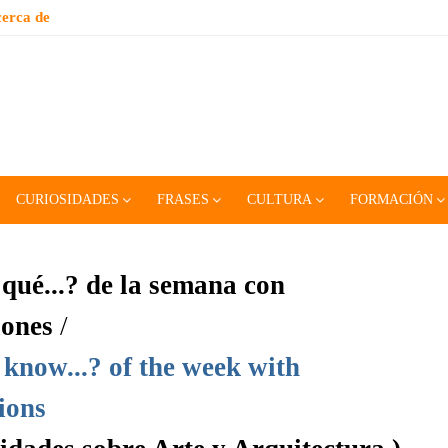
erca de
CURIOSIDADES
FRASES
CULTURA
FORMACIÓN
qué...? de la semana con
iones
/
know...? of the week with
tions