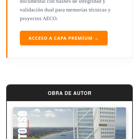
documental con hashes de integridad y
Philip Johnson
validación dual para memorias técnicas y
proyectos AECO.
Le Corbusier
William Pereira
ACCESO A CAPA PREMIUM →
Antoni Gaudí
Frank Lloyd Wright
Louis Sullivan
Miguel Ángel Buonarroti
OBRA DE AUTOR