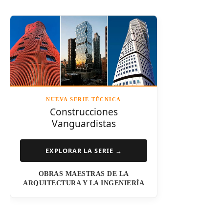
Santiago Calatrava
Leslie E. Robertson
Adrian Smith
Félix Cándela
Richard Rogers
David Chipperfield
Kazuyo Sejima
NUEVA SERIE TÉCNICA
Norman Foster
Construcciones
Vanguardistas
Steven Holl
Henry N. Cobb
EXPLORAR LA SERIE →
I.M. Pei
OBRAS MAESTRAS DE LA
Luis Barragán
ARQUITECTURA Y LA INGENIERÍA
Jean Nouvel