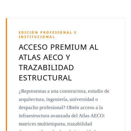
Dominique Perrault
Jeanne Gang
Amanda Levete
EDICIÓN PROFESIONAL E
Richard Meier
INSTITUCIONAL
ACCESO PREMIUM AL
Aldo Rossi
ATLAS AECO Y
Toyo Ito
TRAZABILIDAD
Jacques Herzog
ESTRUCTURAL
Rem Koolhaas
¿Representas a una constructora, estudio de
Zaha Hadid
arquitectura, ingeniería, universidad o
Renzo Piano
despacho profesional? Obtén acceso a la
Oscar Niemeyer
infraestructura avanzada del Atlas AECO:
matrices multietiqueta, trazabilidad
Mies van der Rohe