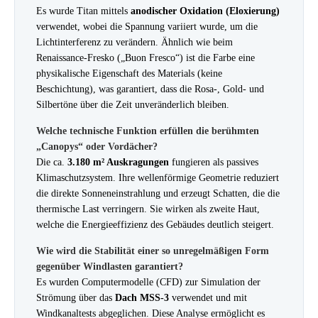
Es wurde Titan mittels
anodischer Oxidation (Eloxierung)
verwendet, wobei die Spannung variiert wurde, um die
Lichtinterferenz zu verändern. Ähnlich wie beim
Renaissance-Fresko („Buon Fresco“) ist die Farbe eine
physikalische Eigenschaft des Materials (keine
Beschichtung), was garantiert, dass die Rosa-, Gold- und
Silbertöne über die Zeit unveränderlich bleiben.
Welche technische Funktion erfüllen die berühmten
„Canopys“ oder Vordächer?
Die ca.
3.180 m² Auskragungen
fungieren als passives
Klimaschutzsystem. Ihre wellenförmige Geometrie reduziert
die direkte Sonneneinstrahlung und erzeugt Schatten, die die
thermische Last verringern. Sie wirken als zweite Haut,
welche die Energieeffizienz des Gebäudes deutlich steigert.
Wie wird die Stabilität einer so unregelmäßigen Form
gegenüber Windlasten garantiert?
Es wurden Computermodelle (CFD) zur Simulation der
Strömung über das
Dach MSS-3
verwendet und mit
Windkanaltests abgeglichen. Diese Analyse ermöglicht es