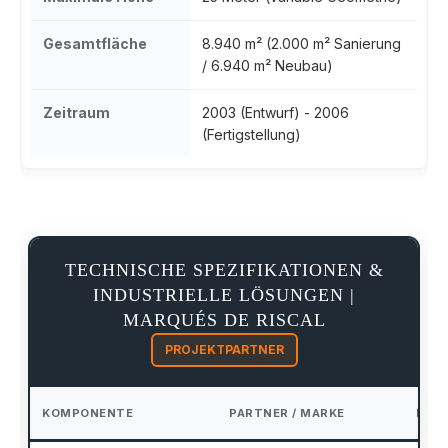
Gesamtfläche
8.940 m² (2.000 m² Sanierung
/ 6.940 m² Neubau)
Zeitraum
2003 (Entwurf) - 2006
(Fertigstellung)
TECHNISCHE SPEZIFIKATIONEN &
INDUSTRIELLE LÖSUNGEN |
MARQUÉS DE RISCAL
PROJEKTPARTNER
KOMPONENTE
PARTNER / MARKE
DETA