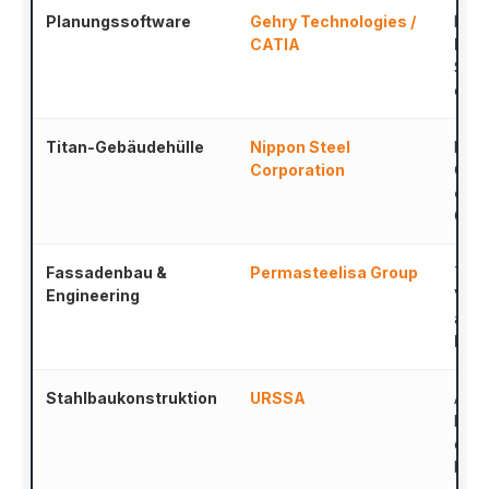
Planungssoftware
Gehry Technologies /
Einsa
CATIA
Mode
Stru
der 
Titan-Gebäudehülle
Nippon Steel
Lief
Corporation
Oxid
eing
Gold
Fassadenbau &
Permasteelisa Group
Tech
Engineering
Vera
abge
kas
Stahlbaukonstruktion
URSSA
Ausf
Baus
drei
Last