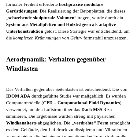
formaler Freiheit erforderte
hochpräzise modulare
Gerüstlösungen
. Die Realisierung der Betonplatten, die dieses
„
schwebende skulpturale Volumen
“ tragen, wurde durch ein
System aus Metallpfetten und Holzträgern als adaptive
Unterkonstruktion
gelöst. Diese Strategie war entscheidend, um
die
komplexen Krümmungen von Gehry
formstabil umzusetzen.
Aerodynamik: Verhalten gegenüber
Windlasten
Das Verhalten gegenüber Seitenlasten ist entscheidend. Die von
IDOM ADA
durchgeführte Studie war maßgeblich: Es wurden
Computermodelle (
CFD – Computational Fluid Dynamics
)
verwendet, um den Luftstrom über das
Dach MSS-3
zu
simulieren. Die Ergebnisse wurden streng mit physischen
Windkanaltests
abgeglichen. Die
„verdrehte“ Form
ermöglicht
es dem Gebäude, den Luftdruck zu dissipieren und Vibrationen
zu vermeiden, die bei einem konventionellen Turm strukturelle