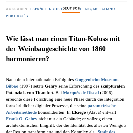
DEUTSCH
ESPAÑOL
ENGLISH
FRANÇAIS
ITALIANO
AUSGABEN:
PORTUGUÊS
Wie lässt man einen Titan-Koloss mit
der Weinbaugeschichte von 1860
harmonieren?
Nach dem internationalen Erfolg des
Guggenheim Museums
Bilbao
(1997) setzte
Gehry
seine Erforschung des
skulpturalen
Potenzials von Titan
fort. Bei
Marqués de Riscal
(2006)
erreichte diese Forschung eine neue Phase durch die Integration
fortschrittlicher digitaler Prozesse, die seine
parametrische
Arbeitsmethode
konsolidierten. In
Elciego
(Álava) entwarf
Frank O. Gehry
nicht nur ein Gebäude; er vollzog einen
architektonischen Eingriff, der die Identität des ältesten Weinguts
der Region transformierte und den Komplex als „
Stadt des