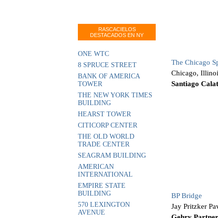
RASCACIELOS
DESTACADOS EN NY
ONE WTC
The Chicago Sp
8 SPRUCE STREET
Chicago, Illin
BANK OF AMERICA
Santiago Cala
TOWER
THE NEW YORK TIMES
BUILDING
HEARST TOWER
CITICORP CENTER
THE OLD WORLD
TRADE CENTER
SEAGRAM BUILDING
AMERICAN
INTERNATIONAL
EMPIRE STATE
BUILDING
BP Bridge
570 LEXINGTON
Jay Pritzker Pa
AVENUE
Gehry Partne