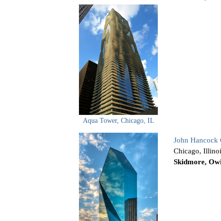
Aqua Tower, Chicago, IL
John Hancock 
Chicago, Illin
Skidmore, Ow