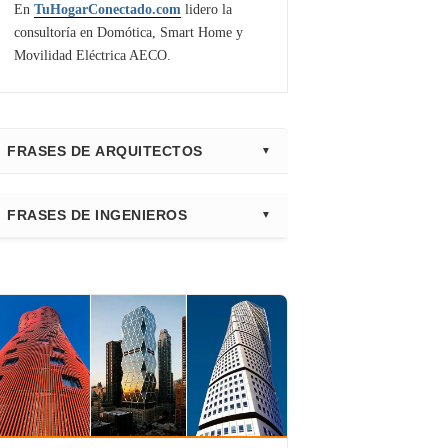
En
TuHogarConectado.com
lidero la
consultoría en Domótica, Smart Home y
Movilidad Eléctrica AECO.
FRASES DE ARQUITECTOS
⭐ Directorio Principal (Hub)
FRASES DE INGENIEROS
Frank Gehry
Fazlur Khan
Santiago Calatrava
Leslie E. Robertson
Adrian Smith
Félix Cándela
Richard Rogers
David Chipperfield
Kazuyo Sejima