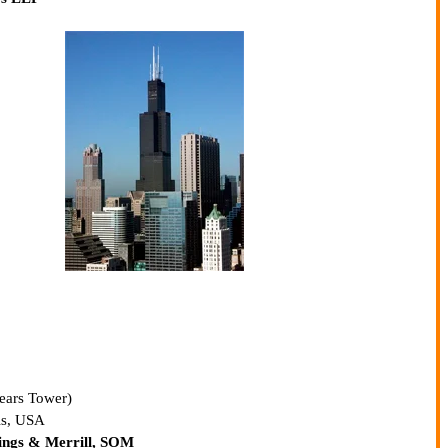
ears Tower)
ois, USA
ings & Merrill, SOM