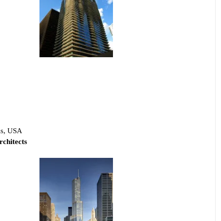
ois, USA
rchitects