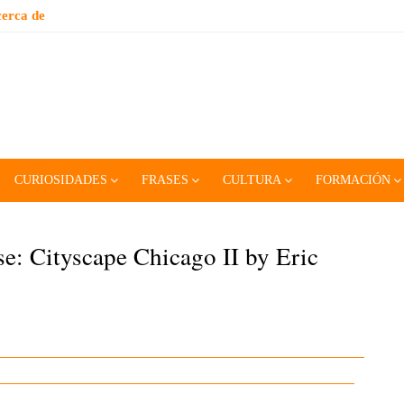
erca de
CURIOSIDADES
FRASES
CULTURA
FORMACIÓN
e: Cityscape Chicago II by Eric