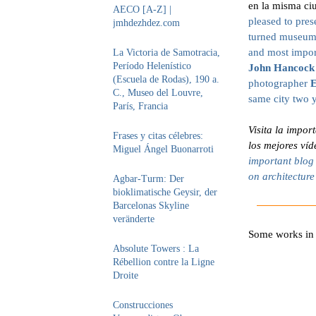
en la misma ci
AECO [A-Z] |
pleased to pres
jmhdezhdez.com
turned museu
and most impor
La Victoria de Samotracia,
Período Helenístico
John Hancock
(Escuela de Rodas), 190 a.
photographer
E
C., Museo del Louvre,
same city two 
París, Francia
Visita la impor
Frases y citas célebres:
los mejores víd
Miguel Ángel Buonarroti
important blo
on architecture 
Agbar-Turm: Der
bioklimatische Geysir, der
Barcelonas Skyline
veränderte
Some works in 
Absolute Towers : La
Rébellion contre la Ligne
Droite
Construcciones