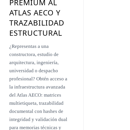
PREMIUM AL
Toyo Ito
ATLAS AECO Y
Jacques Herzog
TRAZABILIDAD
Rem Koolhaas
ESTRUCTURAL
Zaha Hadid
¿Representas a una
Renzo Piano
constructora, estudio de
Oscar Niemeyer
arquitectura, ingeniería,
universidad o despacho
Mies van der Rohe
profesional? Obtén acceso a
Philip Johnson
la infraestructura avanzada
Le Corbusier
del Atlas AECO: matrices
multietiqueta, trazabilidad
William Pereira
documental con hashes de
Antoni Gaudí
integridad y validación dual
Frank Lloyd Wright
para memorias técnicas y