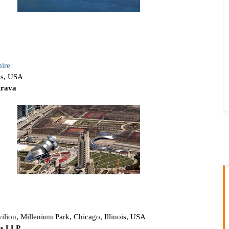
ire
ois, USA
trava
vilion, Millenium Park, Chicago, Illinois, USA
rs LLP