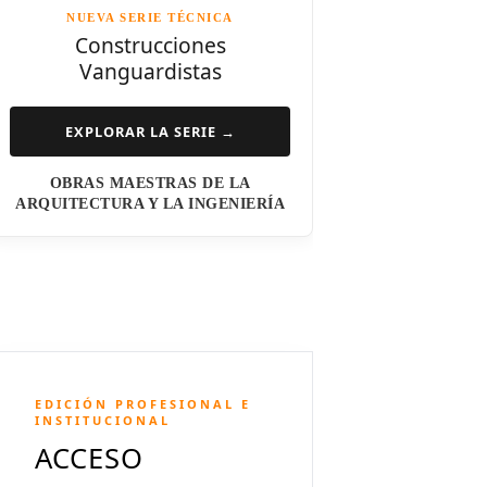
NUEVA SERIE TÉCNICA
Norman Foster
Construcciones
Vanguardistas
Steven Holl
Henry N. Cobb
EXPLORAR LA SERIE →
I.M. Pei
OBRAS MAESTRAS DE LA
Luis Barragán
ARQUITECTURA Y LA INGENIERÍA
Jean Nouvel
Dominique Perrault
Jeanne Gang
Amanda Levete
EDICIÓN PROFESIONAL E
Richard Meier
INSTITUCIONAL
ACCESO
Aldo Rossi