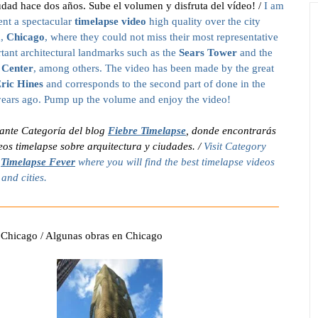
udad hace dos años. Sube el volumen y disfruta del vídeo!
/
I am
ent a spectacular
timelapse video
high quality over the city
m,
Chicago
, where they could not miss their most representative
tant architectural landmarks such as the
Sears Tower
and the
 Center
, among others. The video has been made by the great
ric Hines
and corresponds to the second part of done in the
years ago. Pump up the volume and enjoy the video!
tante Categoría del blog
Fiebre Timelapse
, donde encontrarás
eos timelapse sobre arquitectura y ciudades.
/
Visit Category
g
Timelapse Fever
where you will find the best timelapse videos
and cities.
Chicago / Algunas obras en Chicago