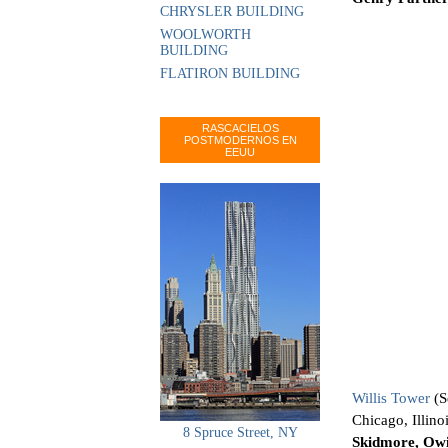
CHRYSLER BUILDING
WOOLWORTH
BUILDING
FLATIRON BUILDING
RASCACIELOS
POSTMODERNOS EN
EEUU
Willis Tower
(S
Chicago, Illin
8 Spruce Street, NY
Skidmore, Ow