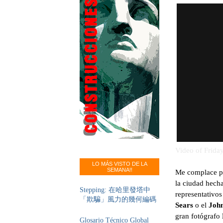
Video of Friday
LO MÁS VISTO DE LA
SEMANA!!
Me complace pr
la ciudad hec
Stepping: 在哈里發塔中
representativo
「欺騙」風力的幾何編碼
Sears
o el
Joh
gran fotógrafo
Glosario Técnico Global