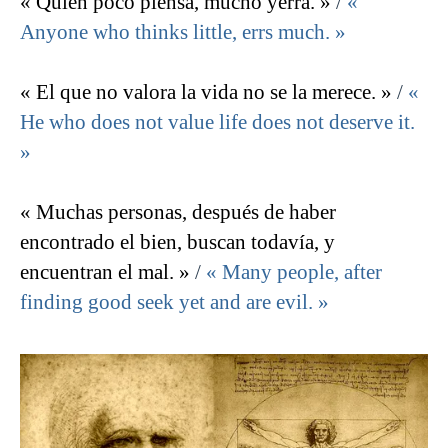
« Quien poco piensa, mucho yerra. »
/
«
Anyone who thinks little, errs much. »
« El que no valora la vida no se la merece. »
/
«
He who does not value life does not deserve it.
»
« Muchas personas, después de haber
encontrado el bien, buscan todavía, y
encuentran el mal. »
/
« Many people, after
finding good seek yet and are evil. »