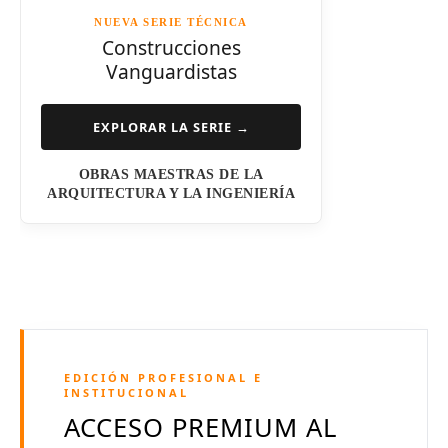
NUEVA SERIE TÉCNICA
Norman Foster
Construcciones
Vanguardistas
Steven Holl
Henry N. Cobb
EXPLORAR LA SERIE →
I.M. Pei
OBRAS MAESTRAS DE LA
Luis Barragán
ARQUITECTURA Y LA INGENIERÍA
Jean Nouvel
Dominique Perrault
Jeanne Gang
Amanda Levete
EDICIÓN PROFESIONAL E
Richard Meier
INSTITUCIONAL
ACCESO PREMIUM AL
Aldo Rossi