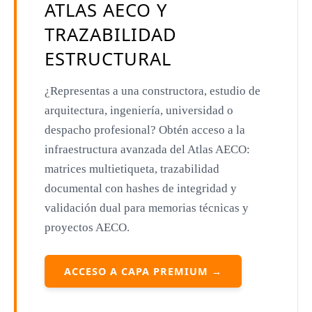
ATLAS AECO Y
Toyo Ito
TRAZABILIDAD
Jacques Herzog
ESTRUCTURAL
Rem Koolhaas
¿Representas a una constructora, estudio de
Zaha Hadid
arquitectura, ingeniería, universidad o
Renzo Piano
despacho profesional? Obtén acceso a la
Oscar Niemeyer
infraestructura avanzada del Atlas AECO:
matrices multietiqueta, trazabilidad
Mies van der Rohe
documental con hashes de integridad y
Philip Johnson
validación dual para memorias técnicas y
proyectos AECO.
Le Corbusier
William Pereira
ACCESO A CAPA PREMIUM →
Antoni Gaudí
Frank Lloyd Wright