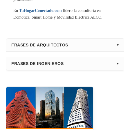
En
TuHogarConectado.com
lidero la consultoría en
Domótica, Smart Home y Movilidad Eléctrica AECO.
FRASES DE ARQUITECTOS
⭐ Directorio Principal (Hub)
FRASES DE INGENIEROS
Frank Gehry
Fazlur Khan
Santiago Calatrava
Leslie E. Robertson
Adrian Smith
Félix Cándela
Richard Rogers
David Chipperfield
Kazuyo Sejima