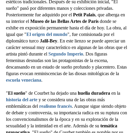
estéticos tradicionales. Después de su exhibición inicial, "El
sueño" pasó por diferentes manos y colecciones privadas.
Posteriormente fue adquirido por el
Petit Palais
, que alberga en
su interior el
Museo de las Bellas Artes de París
donde se
exhibe en exposición permanente hasta el día de hoy. La obra, al
igual que "
El origen del mundo
", fue comisionada por el
diplomático turco
Jalil-Bey
. En este lienzo se puede apreciar un
carácter sensual muy característico en algunas de las obras que el
artista pintó durante el
Segundo Imperio
. Dos figuras
femeninas desnudas son las protagonistas de la escena,
descansando en un estado de sueño profundo y placentero. Estas
figuras evocan reminiscencias de las diosas mitológicas de la
escuela veneciana
.
"
El sueño
" de Courbet ha dejado una
huella duradera
en la
historia del arte
y se considera una de las obras más
emblemáticas del
realismo francés
. Aunque sigue siendo objeto
de debate y controversia, su importancia radica en su ruptura con
los convencionalismos de la época y en su exploración de la
sexualidad y la intimidad en el arte. Además de su
temática
provocativa
, "El sueño" de Courbet también es notable por su