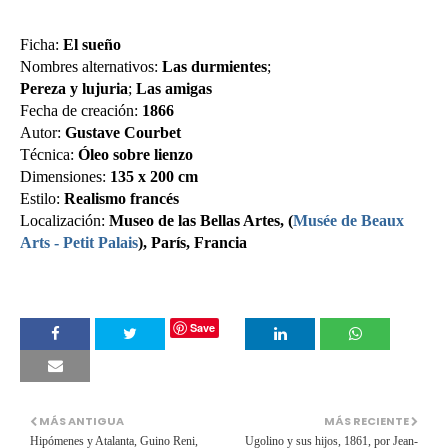
Ficha:
El sueño
Nombres alternativos:
Las durmientes
;
Pereza y lujuria
;
Las amigas
Fecha de creación:
1866
Autor:
Gustave Courbet
Técnica:
Óleo sobre lienzo
Dimensiones:
135 x 200 cm
Estilo:
Realismo francés
Localización:
Museo de las Bellas Artes, (
Musée de Beaux
Arts - Petit Palais
), París, Francia
Save
MÁS ANTIGUA
MÁS RECIENTE
Hipómenes y Atalanta, Guino Reni,
Ugolino y sus hijos, 1861, por Jean-