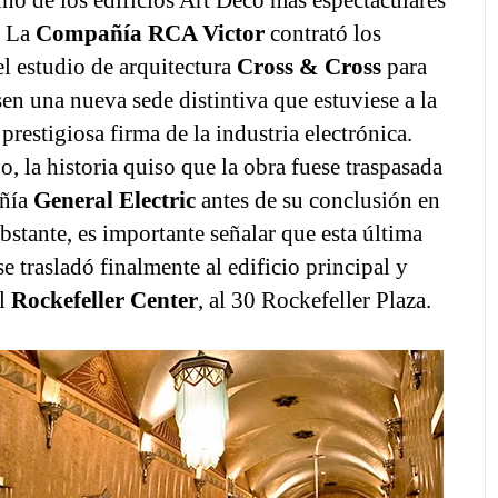
no de los edificios Art Déco más espectaculares
. La
Compañía RCA Victor
contrató los
el estudio de arquitectura
Cross & Cross
para
en una nueva sede distintiva que estuviese a la
 prestigiosa firma de la industria electrónica.
, la historia quiso que la obra fuese traspasada
añía
General Electric
antes de su conclusión en
bstante, es importante señalar que esta última
 trasladó finalmente al edificio principal y
el
Rockefeller Center
, al 30 Rockefeller Plaza.