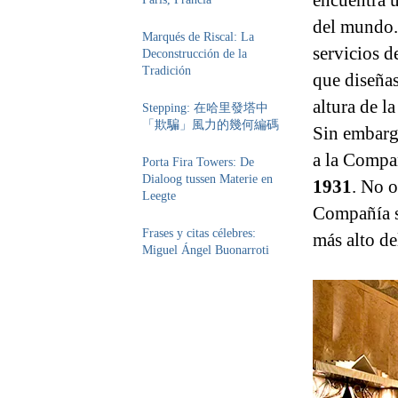
encuentra u
del mundo
Marqués de Riscal: La
servicios d
Deconstrucción de la
Tradición
que diseñas
altura de la
Stepping: 在哈里發塔中
「欺騙」風力的幾何編碼
Sin embargo
a la Comp
Porta Fira Towers: De
Dialoog tussen Materie en
1931
. No o
Leegte
Compañía se
Frases y citas célebres:
más alto d
Miguel Ángel Buonarroti