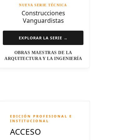
NUEVA SERIE TÉCNICA
Norman Foster
Construcciones
Vanguardistas
Steven Holl
Henry N. Cobb
EXPLORAR LA SERIE →
I.M. Pei
OBRAS MAESTRAS DE LA
Luis Barragán
ARQUITECTURA Y LA INGENIERÍA
Jean Nouvel
Dominique Perrault
Jeanne Gang
Amanda Levete
EDICIÓN PROFESIONAL E
Richard Meier
INSTITUCIONAL
ACCESO
Aldo Rossi