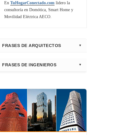
En
TuHogarConectado.com
lidero la
consultoría en Domótica, Smart Home y
Movilidad Eléctrica AECO.
FRASES DE ARQUITECTOS
⭐ Directorio Principal (Hub)
FRASES DE INGENIEROS
Frank Gehry
Fazlur Khan
Santiago Calatrava
Leslie E. Robertson
Adrian Smith
Félix Cándela
Richard Rogers
David Chipperfield
Kazuyo Sejima