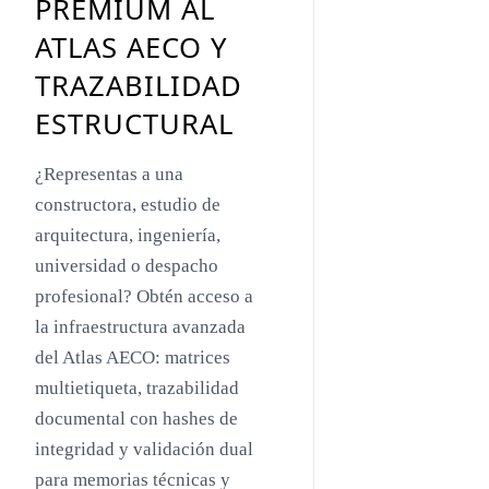
PREMIUM AL
Toyo Ito
ATLAS AECO Y
Jacques Herzog
TRAZABILIDAD
Rem Koolhaas
ESTRUCTURAL
Zaha Hadid
¿Representas a una
Renzo Piano
constructora, estudio de
Oscar Niemeyer
arquitectura, ingeniería,
universidad o despacho
Mies van der Rohe
profesional? Obtén acceso a
Philip Johnson
la infraestructura avanzada
Le Corbusier
del Atlas AECO: matrices
multietiqueta, trazabilidad
William Pereira
documental con hashes de
Antoni Gaudí
integridad y validación dual
Frank Lloyd Wright
para memorias técnicas y