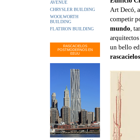
Edificio C
AVENUE
Art Decó, 
CHRYSLER BUILDING
WOOLWORTH
competir po
BUILDING
mundo
, t
FLATIRON BUILDING
arquitectos
un bello ed
RASCACIELOS
POSTMODERNOS EN
EEUU
rascacielo