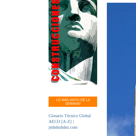
LO MÁS VISTO DE LA
SEMANA!!
Glosario Técnico Global
AECO [A-Z] |
jmhdezhdez.com