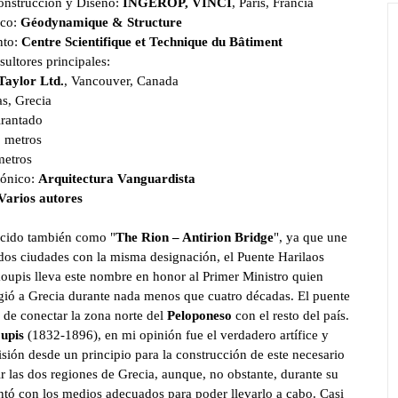
onstrucción y Diseño:
INGÉROP, VINCI
, Paris, Francia
ico:
Géodynamique & Structure
nto:
Centre Scientifique et Technique du Bâtiment
ultores principales:
Taylor Ltd.
, Vancouver, Canada
as, Grecia
irantado
 metros
metros
tónico:
Arquitectura Vanguardista
Varios autores
cido también como "
The Rion – Antirion Bridge
", ya que une
 dos ciudades con la misma designación, el Puente Harilaos
koupis lleva este nombre en honor al Primer Ministro quien
igió a Grecia durante nada menos que cuatro décadas. El puente
 de conectar la zona norte del
Peloponeso
con el resto del país.
upis
(1832-1896), en mi opinión fue el verdadero artífice y
isión desde un principio para la construcción de este necesario
r las dos regiones de Grecia, aunque, no obstante, durante su
tó con los medios adecuados para poder llevarlo a cabo. Casi