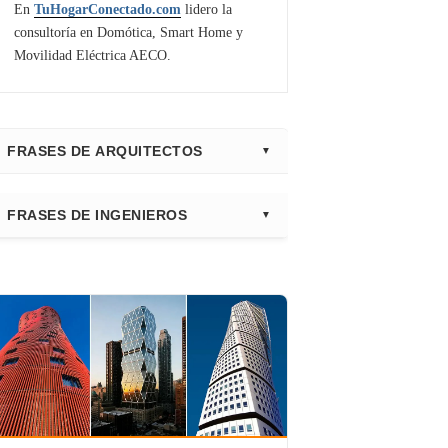
En
TuHogarConectado.com
lidero la
consultoría en Domótica, Smart Home y
Movilidad Eléctrica AECO.
FRASES DE ARQUITECTOS
⭐ Directorio Principal (Hub)
FRASES DE INGENIEROS
Frank Gehry
Fazlur Khan
Santiago Calatrava
Leslie E. Robertson
Adrian Smith
Félix Cándela
Richard Rogers
David Chipperfield
Kazuyo Sejima