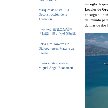
un siglo despué
Locales de
Gre
Marqués de Riscal: La
encargo a un im
Deconstrucción de la
Tradición
del mundo para
de más de dos 
Stepping: 在哈里發塔中
「欺騙」風力的幾何編碼
Porta Fira Towers: De
Dialoog tussen Materie en
Leegte
Frases y citas célebres:
Miguel Ángel Buonarroti