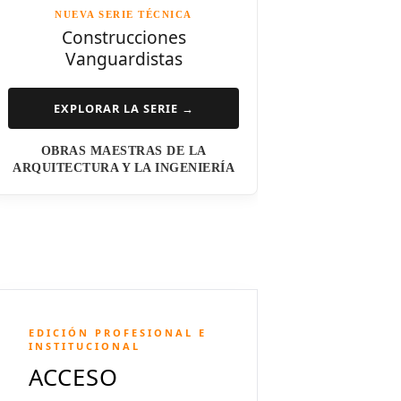
NUEVA SERIE TÉCNICA
Norman Foster
Construcciones
Vanguardistas
Steven Holl
Henry N. Cobb
EXPLORAR LA SERIE →
I.M. Pei
OBRAS MAESTRAS DE LA
Luis Barragán
ARQUITECTURA Y LA INGENIERÍA
Jean Nouvel
Dominique Perrault
Jeanne Gang
Amanda Levete
EDICIÓN PROFESIONAL E
Richard Meier
INSTITUCIONAL
ACCESO
Aldo Rossi