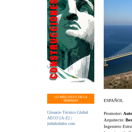
LO MÁS VISTO DE LA
ESPAÑOL
SEMANA!!
Glosario Técnico Global
Promotor:
Auto
AECO [A-Z] |
Arquitecto:
Ber
jmhdezhdez.com
Ingeniero Estru