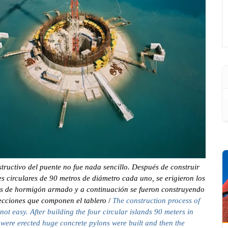
tructivo del puente no fue nada sencillo. Después de construir
tes circulares de 90 metros de diámetro cada uno, se erigieron los
s de hormigón armado y a continuación se fueron construyendo
secciones que componen el tablero
/
The construction process of
not easy. After building the four circular islands 90 meters in
were erected huge concrete pylons were built and then the