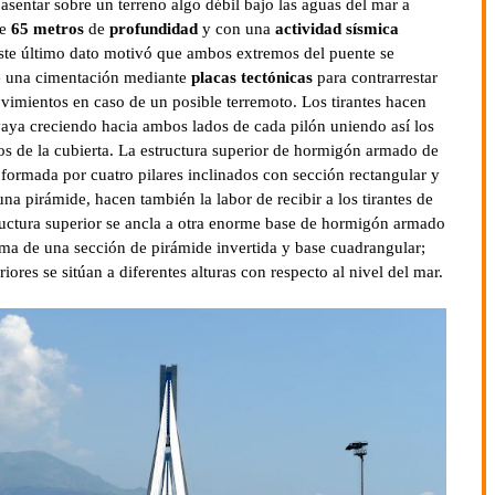
 asentar sobre un terreno algo débil bajo las aguas del mar a
ue
65 metros
de
profundidad
y con una
actividad sísmica
este último dato motivó que ambos extremos del puente se
e una cimentación mediante
placas tectónicas
para contrarrestar
vimientos en caso de un posible terremoto. Los tirantes hacen
vaya creciendo hacia ambos lados de cada pilón uniendo así los
os de la cubierta. La estructura superior de hormigón armado de
 formada por cuatro pilares inclinados con sección rectangular y
a pirámide, hacen también la labor de recibir a los tirantes de
ructura superior se ancla a otra enorme base de hormigón armado
rma de una sección de pirámide invertida y base cuadrangular;
riores se sitúan a diferentes alturas con respecto al nivel del mar.