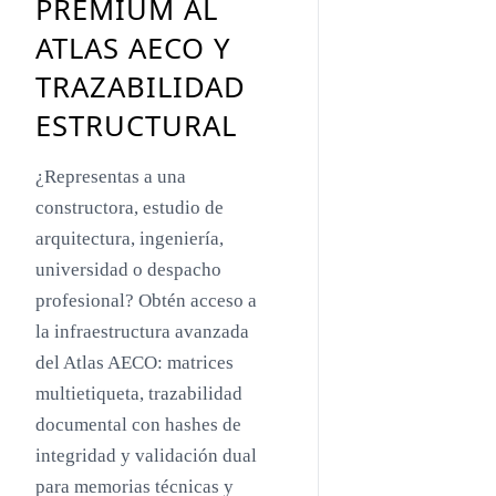
PREMIUM AL
Toyo Ito
ATLAS AECO Y
Jacques Herzog
TRAZABILIDAD
Rem Koolhaas
ESTRUCTURAL
Zaha Hadid
¿Representas a una
Renzo Piano
constructora, estudio de
Oscar Niemeyer
arquitectura, ingeniería,
universidad o despacho
Mies van der Rohe
profesional? Obtén acceso a
Philip Johnson
la infraestructura avanzada
Le Corbusier
del Atlas AECO: matrices
multietiqueta, trazabilidad
William Pereira
documental con hashes de
Antoni Gaudí
integridad y validación dual
Frank Lloyd Wright
para memorias técnicas y