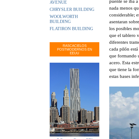
puente se iba a
AVENUE
nada menos q
CHRYSLER BUILDING
considerable; 
WOOLWORTH
BUILDING
asentaran sobr
los posibles mo
FLATIRON BUILDING
que el tablero 
diferentes tram
RASCACIELOS
cada pilón está
POSTMODERNOS EN
EEUU
que formando un
acero. Esta est
que tiene la fo
estas bases infe