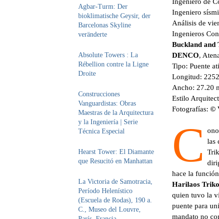
Ingeniero de C
Agbar-Turm: Der
Ingeniero sísm
bioklimatische Geysir, der
Análisis de vie
Barcelonas Skyline
Ingenieros Cons
veränderte
Buckland and 
DENCO
, Aten
Absolute Towers : La
Rébellion contre la Ligne
Tipo: Puente at
Droite
Longitud: 2252
Ancho: 27.20 
Construcciones
Estilo Arquitec
Vanguardistas: Obras
Fotografías:
© 
Maestras de la Arquitectura
C
y la Ingeniería | Serie
ono
Técnica Especial
las
Tri
Hearst Tower: El Diamante
que Resucitó en Manhattan
dir
hace la función
La Victoria de Samotracia,
Harilaos Triko
Período Helenístico
quien tuvo la v
(Escuela de Rodas), 190 a.
puente para uni
C., Museo del Louvre,
mandato no con
París, Francia