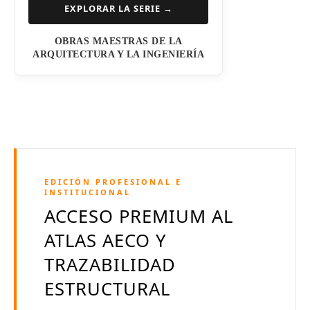
EXPLORAR LA SERIE →
I.M. Pei
OBRAS MAESTRAS DE LA
Luis Barragán
ARQUITECTURA Y LA INGENIERÍA
Jean Nouvel
Dominique Perrault
Jeanne Gang
Amanda Levete
EDICIÓN PROFESIONAL E
Richard Meier
INSTITUCIONAL
ACCESO PREMIUM AL
Aldo Rossi
ATLAS AECO Y
Toyo Ito
TRAZABILIDAD
Jacques Herzog
ESTRUCTURAL
Rem Koolhaas