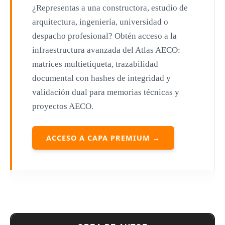
¿Representas a una constructora, estudio de
Zaha Hadid
arquitectura, ingeniería, universidad o
Renzo Piano
despacho profesional? Obtén acceso a la
Oscar Niemeyer
infraestructura avanzada del Atlas AECO:
matrices multietiqueta, trazabilidad
Mies van der Rohe
documental con hashes de integridad y
Philip Johnson
validación dual para memorias técnicas y
proyectos AECO.
Le Corbusier
William Pereira
ACCESO A CAPA PREMIUM →
Antoni Gaudí
Frank Lloyd Wright
Louis Sullivan
Miguel Ángel Buonarroti