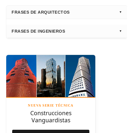
FRASES DE ARQUITECTOS
⭐ Directorio Principal (Hub)
FRASES DE INGENIEROS
Frank Gehry
Fazlur Khan
Santiago Calatrava
Leslie E. Robertson
Adrian Smith
Félix Cándela
Richard Rogers
David Chipperfield
Kazuyo Sejima
NUEVA SERIE TÉCNICA
Norman Foster
Construcciones
Vanguardistas
Steven Holl
Henry N. Cobb