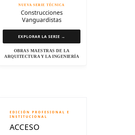
NUEVA SERIE TÉCNICA
Norman Foster
Construcciones
Vanguardistas
Steven Holl
Henry N. Cobb
EXPLORAR LA SERIE →
I.M. Pei
OBRAS MAESTRAS DE LA
Luis Barragán
ARQUITECTURA Y LA INGENIERÍA
Jean Nouvel
Dominique Perrault
Jeanne Gang
Amanda Levete
EDICIÓN PROFESIONAL E
Richard Meier
INSTITUCIONAL
ACCESO
Aldo Rossi