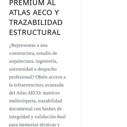
PREMIUM AL
Toyo Ito
ATLAS AECO Y
Jacques Herzog
TRAZABILIDAD
Rem Koolhaas
ESTRUCTURAL
Zaha Hadid
¿Representas a una
Renzo Piano
constructora, estudio de
Oscar Niemeyer
arquitectura, ingeniería,
universidad o despacho
Mies van der Rohe
profesional? Obtén acceso a
Philip Johnson
la infraestructura avanzada
Le Corbusier
del Atlas AECO: matrices
multietiqueta, trazabilidad
William Pereira
documental con hashes de
Antoni Gaudí
integridad y validación dual
Frank Lloyd Wright
para memorias técnicas y