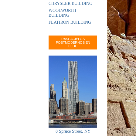
CHRYSLER BUILDING
WOOLWORTH
BUILDING
FLATIRON BUILDING
RASCACIELOS
POSTMODERNOS EN
EEUU
8 Spruce Street, NY