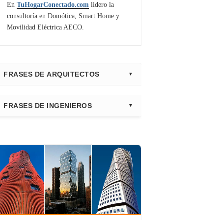
En
TuHogarConectado.com
lidero la
consultoría en Domótica, Smart Home y
Movilidad Eléctrica AECO.
FRASES DE ARQUITECTOS
⭐ Directorio Principal (Hub)
FRASES DE INGENIEROS
Frank Gehry
Fazlur Khan
Santiago Calatrava
Leslie E. Robertson
Adrian Smith
Félix Cándela
Richard Rogers
David Chipperfield
Kazuyo Sejima