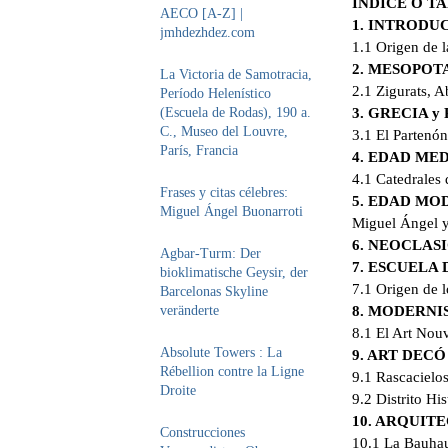
ÍNDICE O T
AECO [A-Z] |
1. INTRODU
jmhdezhdez.com
1.1 Origen de 
2. MESOPOT
La Victoria de Samotracia,
2.1 Zigurats, A
Período Helenístico
(Escuela de Rodas), 190 a.
3. GRECIA 
C., Museo del Louvre,
3.1 El Partenón
París, Francia
4. EDAD ME
4.1 Catedrales
Frases y citas célebres:
5. EDAD MO
Miguel Ángel Buonarroti
Miguel Ángel y 
6. NEOCLAS
Agbar-Turm: Der
7. ESCUELA
bioklimatische Geysir, der
7.1 Origen de l
Barcelonas Skyline
veränderte
8. MODERN
8.1 El Art Nou
Absolute Towers : La
9. ART DECÓ
Rébellion contre la Ligne
9.1 Rascacielo
Droite
9.2 Distrito H
10. ARQUI
Construcciones
10.1 La Bauha