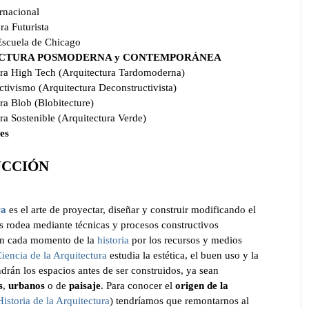
ernacional
ra Futurista
Escuela de Chicago
TECTURA POSMODERNA y CONTEMPORÁNEA
ura High Tech (Arquitectura Tardomoderna)
ctivismo (Arquitectura Deconstructivista)
ra Blob (Blobitecture)
ra Sostenible (Arquitectura Verde)
es
UCCIÓN
ra
es el arte de proyectar, diseñar y construir modificando el
s rodea mediante técnicas y procesos constructivos
en cada momento de la
historia
por los recursos y medios
iencia de la Arquitectura
estudia la estética, el buen uso y la
drán los espacios antes de ser construidos, ya sean
s
,
urbanos
o de
paisaje
. Para conocer el
origen de la
Historia de la Arquitectura
) tendríamos que remontarnos al