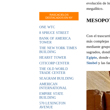
evolución de l
megalítico.
RASCACIELOS
DESTACADOS EN NY
MESOPO
ONE WTC
8 SPRUCE STREET
Con el trascurr
BANK OF AMERICA
más complejas 
TOWER
mediante grupo
THE NEW YORK TIMES
BUILDING
sagrados, donde
Egipto
, donde 
HEARST TOWER
Simbel
y las f
CITICORP CENTER
THE OLD WORLD
TRADE CENTER
SEAGRAM BUILDING
AMERICAN
INTERNATIONAL
EMPIRE STATE
BUILDING
570 LEXINGTON
AVENUE