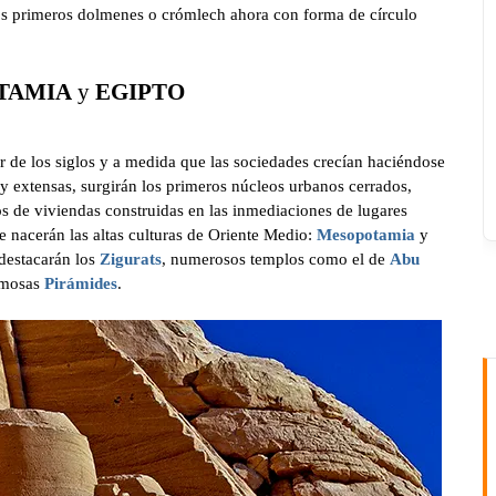
os primeros dolmenes o crómlech ahora con forma de círculo
TAMIA
y
EGIPTO
ir de los siglos y a medida que las sociedades crecían haciéndose
y extensas, surgirán los primeros núcleos urbanos cerrados,
s de viviendas construidas en las inmediaciones de lugares
 nacerán las altas culturas de Oriente Medio:
Mesopotamia
y
destacarán los
Zigurats
, numerosos templos como el de
Abu
amosas
Pirámides
.