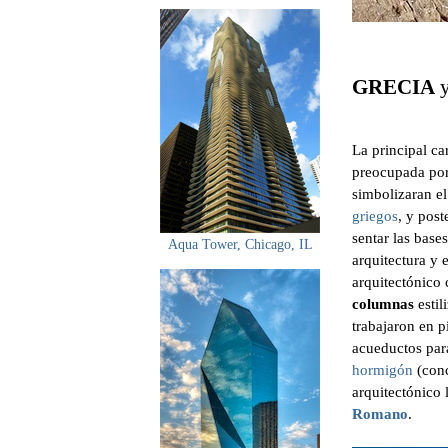
GRECIA
La principal car
preocupada por 
simbolizaran el
griegos
, y pos
sentar las base
Aqua Tower, Chicago, IL
arquitectura y 
arquitectónico 
columnas
estil
trabajaron en p
acueductos para
hormigón
(conc
arquitectónico
Romano
.