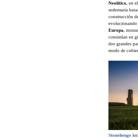
Neolítico
, en 
sedentaria bas
construcción de
evolucionando 
Europa
, monum
consistían en g
dos grandes par
modo de cubier
Stonehenge
loc