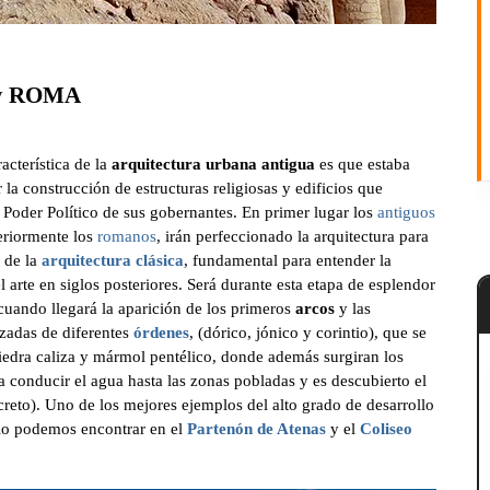
y
ROMA
acterística de la
arquitectura urbana antigua
es que estaba
la construcción de estructuras religiosas y edificios que
 Poder Político de sus gobernantes. En primer lugar los
antiguos
teriormente los
romanos
, irán perfeccionado la arquitectura para
s de la
arquitectura clásica
, fundamental para entender la
el arte en siglos posteriores. Será durante esta etapa de esplendor
cuando llegará la aparición de los primeros
arcos
y las
izadas de diferentes
órdenes
, (dórico, jónico y corintio), que se
iedra caliza y mármol pentélico, donde además surgiran los
 conducir el agua hasta las zonas pobladas y es descubierto el
reto). Uno de los mejores ejemplos del alto grado de desarrollo
 lo podemos encontrar en el
Partenón de Atenas
y el
Coliseo