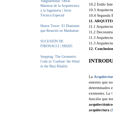
Vanguardistas: Obras
10.2 Estilo Int
Maestras de la Arquitectura
10.3 Arquitectu
y la Ingeniería | Serie
Técnica Especial
10.4 Segunda 
11. ARQUI
Hearst Tower: El Diamante
11.1 Arquitect
que Resucitó en Manhattan
11.2 Deconstru
11.3 Arquitectu
SUCESIÓN DE
11.3 Arquitectu
FIBONACCI | HH205
12. Conclusion
Stepping: The Geometric
INTROD
Code to 'Confuse' the Wind
in the Burj Khalifa
La
Arquitectu
entorno que no
determinados 
existentes. La
C
función que ten
arquitectónico
arquitectura
(