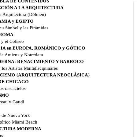
ABLA DE CONTENIDOS
CCIÓN A LA ARQUITECTURA
la Arquitectura (Dólmen)
AMIA y EGIPTO
bu Simbel y las Pirámides
y ROMA
 y el Coliseo
DIA en EUROPA, ROMÁNICO y GÓTICO
 de Amiens y Notredam
DERNA: RENACIMIENTO Y BARROCO
los Artistas Multidisciplinares
ICISMO (ARQUITECTURA NEOCLÁSICA)
 DE CHICAGO
os rascacielos
ISMO
veau y Gaudí
s de Nueva York
istórico Miami Beach
TECTURA MODERNA
us