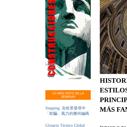
HISTOR
ESTILO
LO MÁS VISTO DE LA
SEMANA!!
PRINCI
MÁS FA
Stepping: 在哈里發塔中
「欺騙」風力的幾何編碼
Glosario Técnico Global