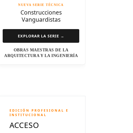
NUEVA SERIE TÉCNICA
Norman Foster
Construcciones
Vanguardistas
Steven Holl
Henry N. Cobb
EXPLORAR LA SERIE →
I.M. Pei
OBRAS MAESTRAS DE LA
Luis Barragán
ARQUITECTURA Y LA INGENIERÍA
Jean Nouvel
Dominique Perrault
Jeanne Gang
Amanda Levete
EDICIÓN PROFESIONAL E
Richard Meier
INSTITUCIONAL
ACCESO
Aldo Rossi