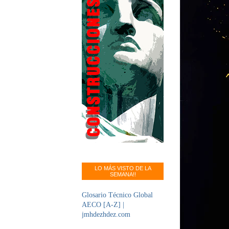
LO MÁS VISTO DE LA
SEMANA!!
Glosario Técnico Global
AECO [A-Z] |
jmhdezhdez.com