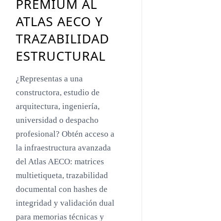
PREMIUM AL
Toyo Ito
ATLAS AECO Y
Jacques Herzog
TRAZABILIDAD
Rem Koolhaas
ESTRUCTURAL
Zaha Hadid
¿Representas a una
Renzo Piano
constructora, estudio de
Oscar Niemeyer
arquitectura, ingeniería,
universidad o despacho
Mies van der Rohe
profesional? Obtén acceso a
Philip Johnson
la infraestructura avanzada
Le Corbusier
del Atlas AECO: matrices
multietiqueta, trazabilidad
William Pereira
documental con hashes de
Antoni Gaudí
integridad y validación dual
Frank Lloyd Wright
para memorias técnicas y