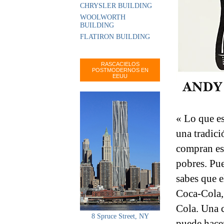
CHRYSLER BUILDING
WOOLWORTH
BUILDING
FLATIRON BUILDING
RASCACIELOS
POSTMODERNOS EN
EEUU
« Lo que es
una tradici
compran es
pobres. Pue
sabes que e
Coca-Cola,
Cola. Una 
8 Spruce Street, NY
puede hacer