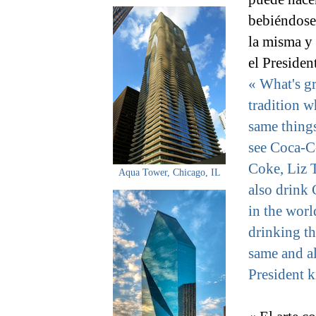
bebiéndose 
la misma y 
el Presiden
« What's gr
tradition w
same thing
see Coca-C
Coke, Liz 
Aqua Tower, Chicago, IL
also drink
in the worl
drinking th
same and al
President k