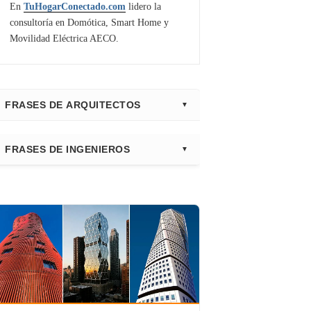
En
TuHogarConectado.com
lidero la
consultoría en Domótica, Smart Home y
Movilidad Eléctrica AECO.
FRASES DE ARQUITECTOS
⭐ Directorio Principal (Hub)
FRASES DE INGENIEROS
Frank Gehry
Fazlur Khan
Santiago Calatrava
Leslie E. Robertson
Adrian Smith
Félix Cándela
Richard Rogers
David Chipperfield
Kazuyo Sejima