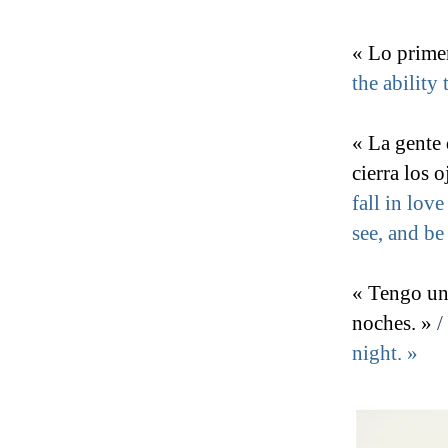
« Lo primer
the ability 
« La gente 
cierra los 
fall in lov
see, and be
« Tengo una
noches. »
/
night. »