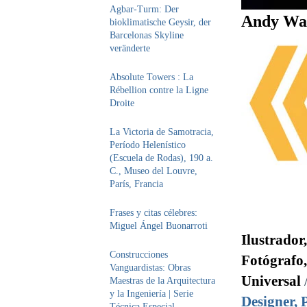
Agbar-Turm: Der
Andy War
bioklimatische Geysir, der
Barcelonas Skyline
veränderte
Absolute Towers : La
Rébellion contre la Ligne
Droite
La Victoria de Samotracia,
Período Helenístico
(Escuela de Rodas), 190 a.
C., Museo del Louvre,
París, Francia
Frases y citas célebres:
Miguel Ángel Buonarroti
Ilustrador
Construcciones
Fotógrafo, 
Vanguardistas: Obras
Universal
Maestras de la Arquitectura
y la Ingeniería | Serie
Designer, 
Técnica Especial