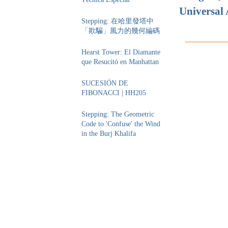
Universal 
Stepping: 在哈里發塔中
「欺騙」風力的幾何編碼
Hearst Tower: El Diamante
que Resucitó en Manhattan
SUCESIÓN DE
FIBONACCI | HH205
Stepping: The Geometric
Code to 'Confuse' the Wind
in the Burj Khalifa