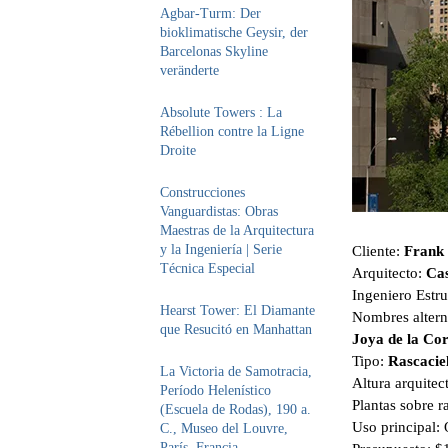
Agbar-Turm: Der
bioklimatische Geysir, der
Barcelonas Skyline
veränderte
Absolute Towers : La
Rébellion contre la Ligne
Droite
Construcciones
Vanguardistas: Obras
Maestras de la Arquitectura
y la Ingeniería | Serie
Cliente:
Frank
Técnica Especial
Arquitecto:
Cas
Ingeniero Estru
Hearst Tower: El Diamante
Nombres altern
que Resucitó en Manhattan
Joya de la Cor
Tipo:
Rascacie
La Victoria de Samotracia,
Altura arquitec
Período Helenístico
Plantas sobre r
(Escuela de Rodas), 190 a.
Uso principal: 
C., Museo del Louvre,
París, Francia