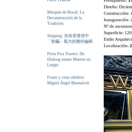
Presupuesto: $
Diseño: Dicie
Marqués de Riscal: La
Construcción:
Deconstrucción de la
Inauguración: 
Tradición
Nº de ascensor
Superficie: 120
Stepping: 在哈里發塔中
Estilo Arquitec
「欺騙」風力的幾何編碼
Localización:
2
Porta Fira Towers: De
Dialoog tussen Materie en
Leegte
Frases y citas célebres:
Miguel Ángel Buonarroti