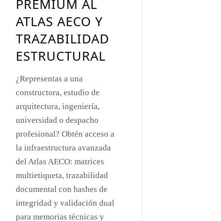
PREMIUM AL
Toyo Ito
ATLAS AECO Y
Jacques Herzog
TRAZABILIDAD
Rem Koolhaas
ESTRUCTURAL
Zaha Hadid
¿Representas a una
Renzo Piano
constructora, estudio de
Oscar Niemeyer
arquitectura, ingeniería,
universidad o despacho
Mies van der Rohe
profesional? Obtén acceso a
Philip Johnson
la infraestructura avanzada
Le Corbusier
del Atlas AECO: matrices
multietiqueta, trazabilidad
William Pereira
documental con hashes de
Antoni Gaudí
integridad y validación dual
Frank Lloyd Wright
para memorias técnicas y