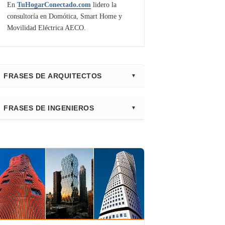
En
TuHogarConectado.com
lidero la
consultoría en Domótica, Smart Home y
Movilidad Eléctrica AECO.
FRASES DE ARQUITECTOS
⭐ Directorio Principal (Hub)
FRASES DE INGENIEROS
Frank Gehry
Fazlur Khan
Santiago Calatrava
Leslie E. Robertson
Adrian Smith
Félix Cándela
Richard Rogers
David Chipperfield
Kazuyo Sejima