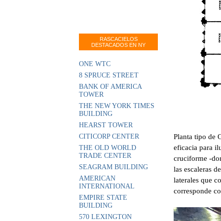
RASCACIELOS
DESTACADOS EN NY
ONE WTC
8 SPRUCE STREET
BANK OF AMERICA
TOWER
THE NEW YORK TIMES
BUILDING
HEARST TOWER
CITICORP CENTER
Planta tipo de
eficacia para i
THE OLD WORLD
TRADE CENTER
cruciforme -don
SEAGRAM BUILDING
las escaleras d
AMERICAN
laterales que c
INTERNATIONAL
corresponde co
EMPIRE STATE
BUILDING
570 LEXINGTON