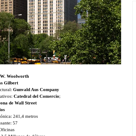
 W. Woolworth
s Gilbert
ctural:
Gunvald Aus Company
ativos:
Catedral del Comercio
;
ona de Wall Street
los
tónica: 241,4 metros
asante: 57
Oficinas