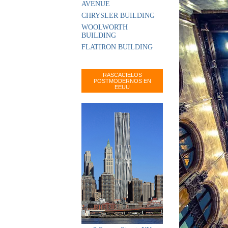
AVENUE
CHRYSLER BUILDING
WOOLWORTH
BUILDING
FLATIRON BUILDING
RASCACIELOS
POSTMODERNOS EN
EEUU