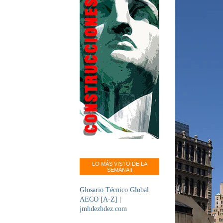
LO MÁS VISTO DE LA
SEMANA!!
Glosario Técnico Global
AECO [A-Z] |
jmhdezhdez.com