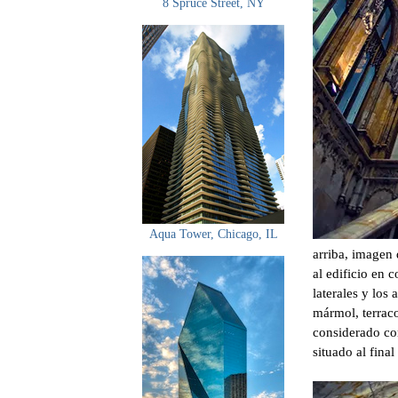
8 Spruce Street, NY
Aqua Tower, Chicago, IL
arriba, imagen
al edificio en 
laterales y lo
mármol, terraco
considerado com
situado al final