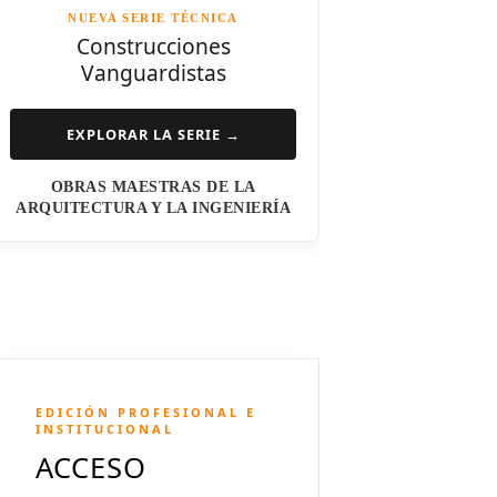
NUEVA SERIE TÉCNICA
Norman Foster
Construcciones
Vanguardistas
Steven Holl
Henry N. Cobb
EXPLORAR LA SERIE →
I.M. Pei
OBRAS MAESTRAS DE LA
Luis Barragán
ARQUITECTURA Y LA INGENIERÍA
Jean Nouvel
Dominique Perrault
Jeanne Gang
Amanda Levete
EDICIÓN PROFESIONAL E
Richard Meier
INSTITUCIONAL
ACCESO
Aldo Rossi