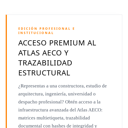
Jeanne Gang
Amanda Levete
EDICIÓN PROFESIONAL E
Richard Meier
INSTITUCIONAL
ACCESO PREMIUM AL
Aldo Rossi
ATLAS AECO Y
Toyo Ito
TRAZABILIDAD
Jacques Herzog
ESTRUCTURAL
Rem Koolhaas
¿Representas a una constructora, estudio de
Zaha Hadid
arquitectura, ingeniería, universidad o
Renzo Piano
despacho profesional? Obtén acceso a la
Oscar Niemeyer
infraestructura avanzada del Atlas AECO:
matrices multietiqueta, trazabilidad
Mies van der Rohe
documental con hashes de integridad y