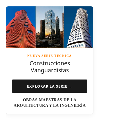
Santiago Calatrava
Leslie E. Robertson
Adrian Smith
Félix Cándela
Richard Rogers
David Chipperfield
Kazuyo Sejima
NUEVA SERIE TÉCNICA
Norman Foster
Construcciones
Vanguardistas
Steven Holl
Henry N. Cobb
EXPLORAR LA SERIE →
I.M. Pei
OBRAS MAESTRAS DE LA
Luis Barragán
ARQUITECTURA Y LA INGENIERÍA
Jean Nouvel
Dominique Perrault