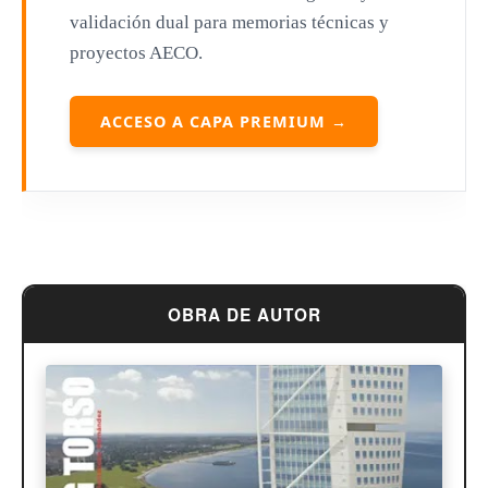
Philip Johnson
validación dual para memorias técnicas y
proyectos AECO.
Le Corbusier
William Pereira
ACCESO A CAPA PREMIUM →
Antoni Gaudí
Frank Lloyd Wright
Louis Sullivan
Miguel Ángel Buonarroti
OBRA DE AUTOR