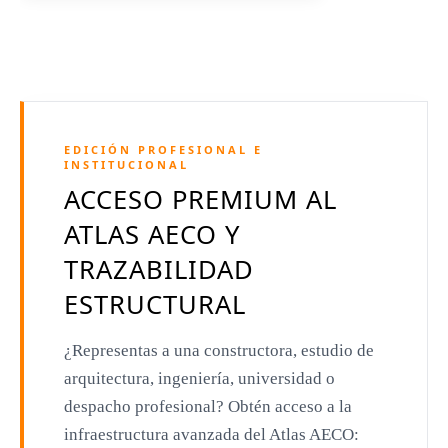
Jean Nouvel
Dominique Perrault
Jeanne Gang
Amanda Levete
EDICIÓN PROFESIONAL E
Richard Meier
INSTITUCIONAL
ACCESO PREMIUM AL
Aldo Rossi
ATLAS AECO Y
Toyo Ito
TRAZABILIDAD
Jacques Herzog
ESTRUCTURAL
Rem Koolhaas
¿Representas a una constructora, estudio de
Zaha Hadid
arquitectura, ingeniería, universidad o
Renzo Piano
despacho profesional? Obtén acceso a la
Oscar Niemeyer
infraestructura avanzada del Atlas AECO: