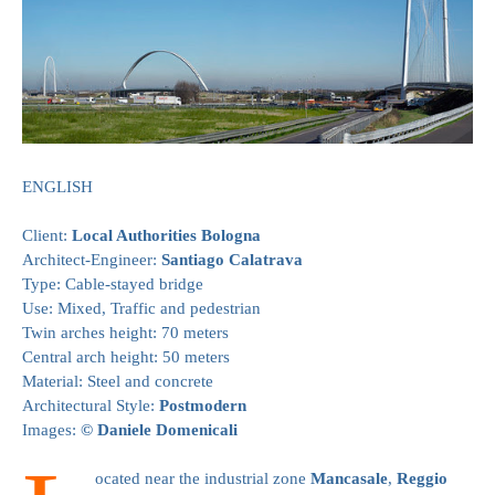
ENGLISH
Client:
Local Authorities Bologna
Architect-Engineer:
Santiago Calatrava
Type: Cable-stayed bridge
Use: Mixed, Traffic and pedestrian
Twin arches height: 70 meters
Central arch height: 50 meters
Material: Steel and concrete
Architectural Style:
Postmodern
Images:
© Daniele Domenicali
ocated near the industrial zone
Mancasale
,
Reggio