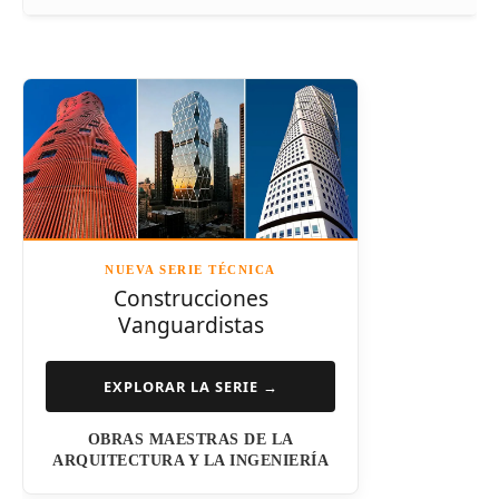
Frank Gehry
Fazlur Khan
Santiago Calatrava
Leslie E. Robertson
Adrian Smith
Félix Cándela
Richard Rogers
David Chipperfield
Kazuyo Sejima
NUEVA SERIE TÉCNICA
Norman Foster
Construcciones
Vanguardistas
Steven Holl
Henry N. Cobb
EXPLORAR LA SERIE →
I.M. Pei
OBRAS MAESTRAS DE LA
Luis Barragán
ARQUITECTURA Y LA INGENIERÍA