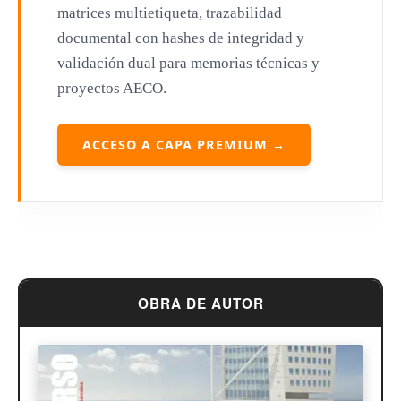
matrices multietiqueta, trazabilidad
Mies van der Rohe
documental con hashes de integridad y
Philip Johnson
validación dual para memorias técnicas y
proyectos AECO.
Le Corbusier
William Pereira
ACCESO A CAPA PREMIUM →
Antoni Gaudí
Frank Lloyd Wright
Louis Sullivan
Miguel Ángel Buonarroti
OBRA DE AUTOR