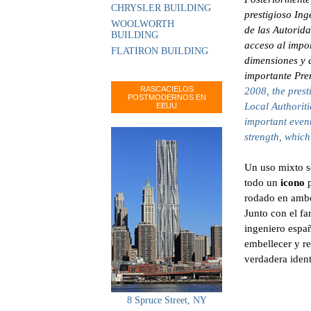
CHRYSLER BUILDING
prestigioso Ing
WOOLWORTH
de las Autorid
BUILDING
acceso al impo
FLATIRON BUILDING
dimensiones y d
importante Pre
RASCACIELOS
2008, the pres
POSTMODERNOS EN
Local Authoriti
EEUU
important event
strength, whic
Un uso mixto se
todo un
icono
p
rodado en ambos
Junto con el f
ingeniero espa
embellecer y re
verdadera ident
8 Spruce Street, NY