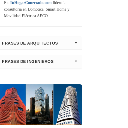
En
TuHogarConectado.com
lidero la
consultoría en Domótica, Smart Home y
Movilidad Eléctrica AECO.
FRASES DE ARQUITECTOS
⭐ Directorio Principal (Hub)
FRASES DE INGENIEROS
Frank Gehry
Fazlur Khan
Santiago Calatrava
Leslie E. Robertson
Adrian Smith
Félix Cándela
Richard Rogers
David Chipperfield
Kazuyo Sejima