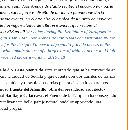
eniero Juan José Arenas de Pablo recibió el encargo por parte
ades Locales para el diseño de un nuevo puente que daría
rtante evento, en el que hizo el empleo de un arco de mayores
e hormigón blanco de alta resistencia, que recibió el
mio FIB en 2010
/
Later, during the Exhibition of Zaragoza in
tigious Mr. Juan José Arenas de Pablo was commissioned by the
es for the design of a new bridge would provide access to the
, which made ​​the use of a larger arc of white concrete and high
h received major awards in 2010 FIB
 le dió a este puente de arco atirantado que se ha convertido en
ara la ciudad de Sevilla y que cuenta con dos carriles de tráfico
 sentidos y otras dos pasarelas peatonales en los extremos.
amoso
Puente del Alamillo
, obra del prestigioso arquitecto-
ñol
Santiago Calatrava
, el Puente de la Barqueta ha conseguido
vitalizar este bello paraje natural andaluz aportando una
idad propia.