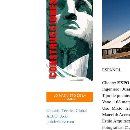
ESPAÑOL
Cliente:
EXPO 9
Ingeniero:
Jua
Tipo de puente:
LO MÁS VISTO DE LA
SEMANA!!
Vano: 168 met
Uso: Mixto, Tr
Glosario Técnico Global
Material: Acero
AECO [A-Z] |
Estilo Arquitec
jmhdezhdez.com
Fotografías:
© 