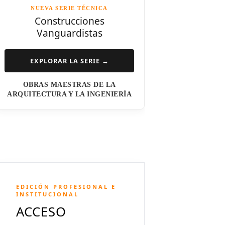
NUEVA SERIE TÉCNICA
Norman Foster
Construcciones
Vanguardistas
Steven Holl
Henry N. Cobb
EXPLORAR LA SERIE →
I.M. Pei
OBRAS MAESTRAS DE LA
Luis Barragán
ARQUITECTURA Y LA INGENIERÍA
Jean Nouvel
Dominique Perrault
Jeanne Gang
Amanda Levete
EDICIÓN PROFESIONAL E
Richard Meier
INSTITUCIONAL
ACCESO
Aldo Rossi