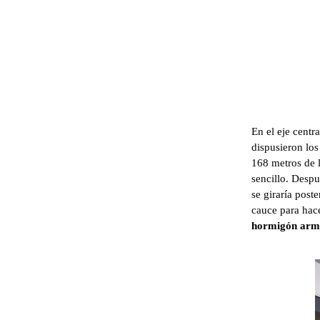
En el eje centra
dispusieron lo
168 metros de l
sencillo. Despu
se giraría post
cauce para hace
hormigón arm