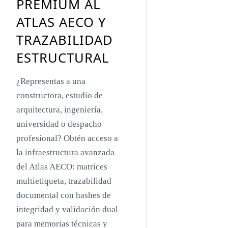
PREMIUM AL
Toyo Ito
ATLAS AECO Y
Jacques Herzog
TRAZABILIDAD
Rem Koolhaas
ESTRUCTURAL
Zaha Hadid
¿Representas a una
Renzo Piano
constructora, estudio de
Oscar Niemeyer
arquitectura, ingeniería,
universidad o despacho
Mies van der Rohe
profesional? Obtén acceso a
Philip Johnson
la infraestructura avanzada
Le Corbusier
del Atlas AECO: matrices
multietiqueta, trazabilidad
William Pereira
documental con hashes de
Antoni Gaudí
integridad y validación dual
Frank Lloyd Wright
para memorias técnicas y