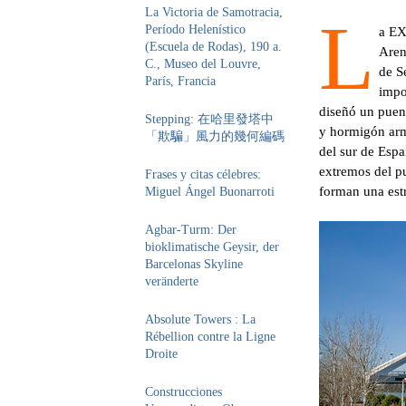
La Victoria de Samotracia,
L
Período Helenístico
a EX
(Escuela de Rodas), 190 a.
Aren
C., Museo del Louvre,
de S
París, Francia
impo
diseñó un puen
Stepping: 在哈里發塔中
y hormigón arm
「欺騙」風力的幾何編碼
del sur de Espa
extremos del pu
Frases y citas célebres:
forman una est
Miguel Ángel Buonarroti
Agbar-Turm: Der
bioklimatische Geysir, der
Barcelonas Skyline
veränderte
Absolute Towers : La
Rébellion contre la Ligne
Droite
Construcciones