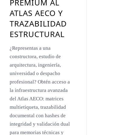
PREMIUM AL
Toyo Ito
ATLAS AECO Y
Jacques Herzog
TRAZABILIDAD
Rem Koolhaas
ESTRUCTURAL
Zaha Hadid
¿Representas a una
Renzo Piano
constructora, estudio de
Oscar Niemeyer
arquitectura, ingeniería,
universidad o despacho
Mies van der Rohe
profesional? Obtén acceso a
Philip Johnson
la infraestructura avanzada
Le Corbusier
del Atlas AECO: matrices
multietiqueta, trazabilidad
William Pereira
documental con hashes de
Antoni Gaudí
integridad y validación dual
Frank Lloyd Wright
para memorias técnicas y