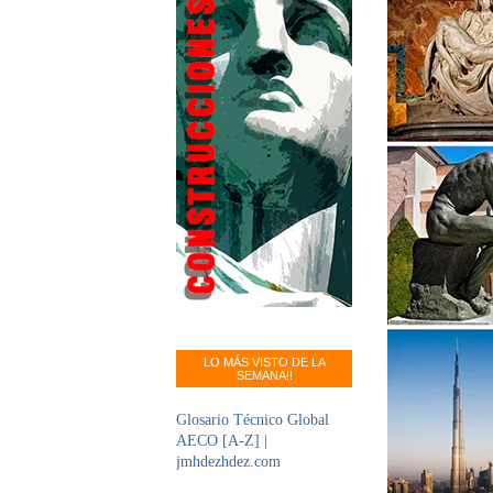
LO MÁS VISTO DE LA
SEMANA!!
Glosario Técnico Global
AECO [A-Z] |
jmhdezhdez.com