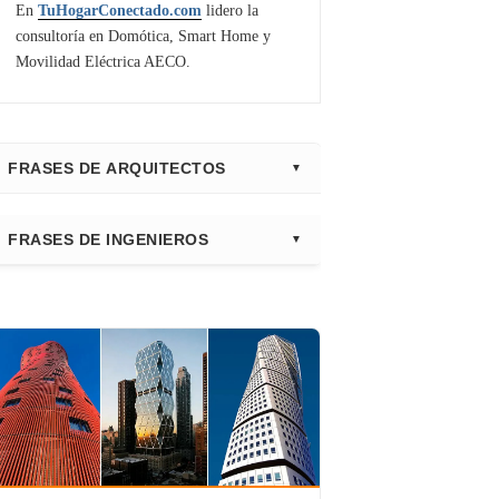
En
TuHogarConectado.com
lidero la
consultoría en Domótica, Smart Home y
Movilidad Eléctrica AECO.
FRASES DE ARQUITECTOS
⭐ Directorio Principal (Hub)
FRASES DE INGENIEROS
Frank Gehry
Fazlur Khan
Santiago Calatrava
Leslie E. Robertson
Adrian Smith
Félix Cándela
Richard Rogers
David Chipperfield
Kazuyo Sejima