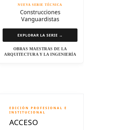
NUEVA SERIE TÉCNICA
Norman Foster
Construcciones
Vanguardistas
Steven Holl
Henry N. Cobb
EXPLORAR LA SERIE →
I.M. Pei
OBRAS MAESTRAS DE LA
Luis Barragán
ARQUITECTURA Y LA INGENIERÍA
Jean Nouvel
Dominique Perrault
Jeanne Gang
Amanda Levete
EDICIÓN PROFESIONAL E
Richard Meier
INSTITUCIONAL
ACCESO
Aldo Rossi