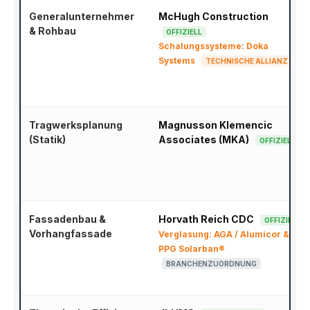
Generalunternehmer
McHugh Construction
& Rohbau
OFFIZIELL
Schalungssysteme: Doka
Systems
TECHNISCHE ALLIANZ
Tragwerksplanung
Magnusson Klemencic
(Statik)
Associates (MKA)
OFFIZIELL
Fassadenbau &
Horvath Reich CDC
OFFIZIELL
Vorhangfassade
Verglasung: AGA / Alumicor &
PPG Solarban®
BRANCHENZUORDNUNG