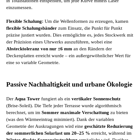
in Totalstationen einspeisten, um jede Kurve mittels Laser
einzumessen.
Flexible Schalung:
Um die Wellenformen zu erzeugen, kamen
flexible Schalungsbänder
zum Einsatz, die Punkt für Punkt
präzise justiert wurden. Dies ermöglichte es, jedes Stockwerk mit
der Präzision eines Uhrwerks auszuführen, wobei eine
Abstecktoleranz von nur ±6 mm
an den Rändern der
Deckenplatten erreicht wurde – ein außergewöhnlicher Wert für
eine so variable Geometrie.
Passive Nachhaltigkeit und urbane Ökologie
Der
Aqua Tower
fungiert als ein
vertikaler Sonnenschutz
(Brise-Soleil). Die Tiefe jeder Terrasse wurde algorithmisch
berechnet, um im
Sommer maximale Verschattung
zu bieten
(was den Wärmeeintrag minimiert). Dank der variablen
Geometrie der Auskragungen wird eine
geschätzte Reduzierung
der sommerlichen Solarlast um 20–25 %
erreicht, während im