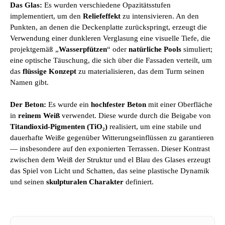
Das Glas:
Es wurden verschiedene Opazitätsstufen
implementiert, um den
Reliefeffekt
zu intensivieren. An den
Punkten, an denen die Deckenplatte zurückspringt, erzeugt die
Verwendung einer dunkleren Verglasung eine visuelle Tiefe, die
projektgemäß „
Wasserpfützen
“ oder
natürliche Pools
simuliert;
eine optische Täuschung, die sich über die Fassaden verteilt, um
das
flüssige Konzept
zu materialisieren, das dem Turm seinen
Namen gibt.
Der Beton:
Es wurde ein
hochfester Beton
mit einer Oberfläche
in
reinem Weiß
verwendet. Diese wurde durch die Beigabe von
Titandioxid-Pigmenten (TiO₂)
realisiert, um eine stabile und
dauerhafte Weiße gegenüber Witterungseinflüssen zu garantieren
— insbesondere auf den exponierten Terrassen. Dieser Kontrast
zwischen dem Weiß der Struktur und el Blau des Glases erzeugt
das Spiel von Licht und Schatten, das seine plastische Dynamik
und seinen
skulpturalen Charakter
definiert.