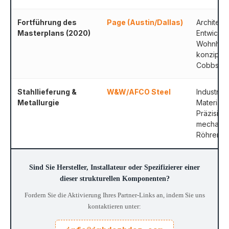
Fortführung des
Page (Austin/Dallas)
Architekt
Masterplans (2020)
Entwickl
Wohnhoc
konzipier
Cobbs Ba
Stahllieferung &
W&W/AFCO Steel
Industrie
Metallurgie
Material
Präzision
mechanis
Röhrenstr
Sind Sie Hersteller, Installateur oder Spezifizierer einer
dieser strukturellen Komponenten?
Fordern Sie die Aktivierung Ihres Partner-Links an, indem Sie uns
kontaktieren unter: