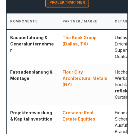
PROJEKTPARTNER
KOMPONENTE
PARTNER / MARKE
DETAILLI
Bauausführung &
The Beck Group
Umfassen
Generalunternehme
(Dallas, TX)
Errichtun
r
Superstr
Qualitäts
Fassadenplanung &
Flour City
Hochentw
Montage
Architectural Metals
Werksfer
(NY)
hochkomp
reflekti
Curtain Wa
Projektentwicklung
Crescent Real
Finanzier
& Kapitalinvestition
Estate Equities
Sicherung
Ausführu
Branchen