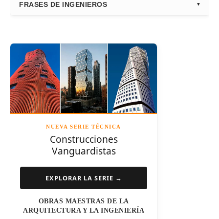
FRASES DE INGENIEROS
Frank Gehry
Fazlur Khan
Santiago Calatrava
Leslie E. Robertson
Adrian Smith
Félix Cándela
Richard Rogers
David Chipperfield
Kazuyo Sejima
NUEVA SERIE TÉCNICA
Norman Foster
Construcciones
Vanguardistas
Steven Holl
Henry N. Cobb
EXPLORAR LA SERIE →
I.M. Pei
OBRAS MAESTRAS DE LA
Luis Barragán
ARQUITECTURA Y LA INGENIERÍA