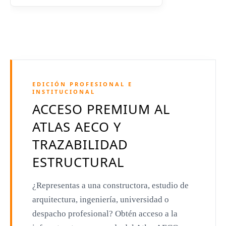
Jean Nouvel
Dominique Perrault
Jeanne Gang
Amanda Levete
EDICIÓN PROFESIONAL E
Richard Meier
INSTITUCIONAL
ACCESO PREMIUM AL
Aldo Rossi
ATLAS AECO Y
Toyo Ito
TRAZABILIDAD
Jacques Herzog
ESTRUCTURAL
Rem Koolhaas
¿Representas a una constructora, estudio de
Zaha Hadid
arquitectura, ingeniería, universidad o
Renzo Piano
despacho profesional? Obtén acceso a la
Oscar Niemeyer