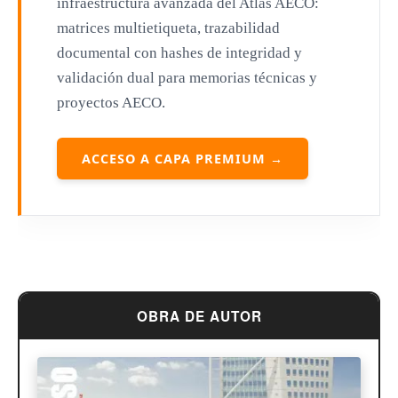
infraestructura avanzada del Atlas AECO:
matrices multietiqueta, trazabilidad
Mies van der Rohe
documental con hashes de integridad y
Philip Johnson
validación dual para memorias técnicas y
proyectos AECO.
Le Corbusier
William Pereira
ACCESO A CAPA PREMIUM →
Antoni Gaudí
Frank Lloyd Wright
Louis Sullivan
Miguel Ángel Buonarroti
OBRA DE AUTOR