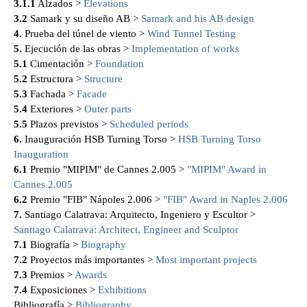
3.1.1
Alzados >
Elevations
3.2
Samark y su diseño AB >
Samark and his AB design
4.
Prueba del túnel de viento >
Wind Tunnel Testing
5.
Ejecución de las obras >
Implementation of works
5.1
Cimentación >
Foundation
5.2
Estructura >
Structure
5.3
Fachada >
Facade
5.4
Exteriores >
Outer parts
5.5
Plazos previstos >
Scheduled periods
6.
Inauguración HSB Turning Torso >
HSB Turning Torso
Inauguration
6.1
Premio "MIPIM" de Cannes 2.005 >
"MIPIM" Award in
Cannes 2.005
6.2
Premio "FIB" Nápoles 2.006 >
"FIB" Award in Naples 2.006
7.
Santiago Calatrava: Arquitecto, Ingeniero y Escultor >
Santiago Calatrava: Architect, Engineer and Sculptor
7.1
Biografía >
Biography
7.2
Proyectos más importantes >
Most important projects
7.3
Premios >
Awards
7.4
Exposiciones >
Exhibitions
Bibliografía >
Bibliography