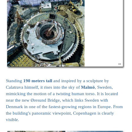
Standing
190 meters tall
and inspired by a sculpture by
Calatrava himself, it rises into the sky of
Malmö
, Sweden,
mimicking the motion of a twisting human torso. It is located
near the new Øresund Bridge, which links Sweden with
Denmark in one of the fastest-growing regions in Europe. From
the building's panoramic viewpoint, Copenhagen is clearly
visible.