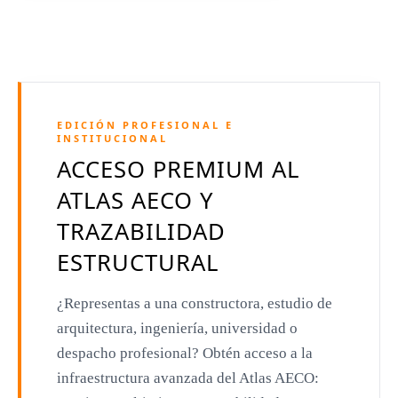
Dominique Perrault
Jeanne Gang
Amanda Levete
EDICIÓN PROFESIONAL E
Richard Meier
INSTITUCIONAL
ACCESO PREMIUM AL
Aldo Rossi
ATLAS AECO Y
Toyo Ito
TRAZABILIDAD
Jacques Herzog
ESTRUCTURAL
Rem Koolhaas
¿Representas a una constructora, estudio de
Zaha Hadid
arquitectura, ingeniería, universidad o
Renzo Piano
despacho profesional? Obtén acceso a la
Oscar Niemeyer
infraestructura avanzada del Atlas AECO: