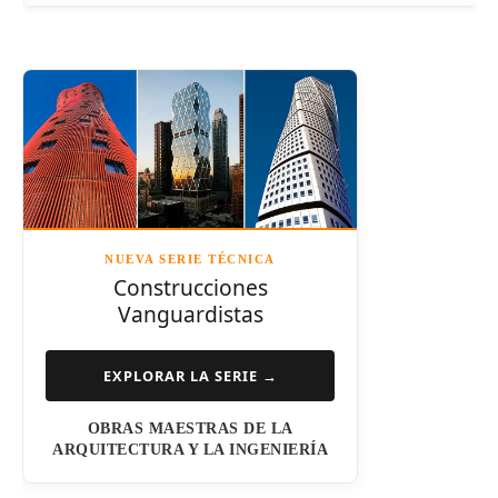
Frank Gehry
Fazlur Khan
Santiago Calatrava
Leslie E. Robertson
Adrian Smith
Félix Cándela
Richard Rogers
David Chipperfield
Kazuyo Sejima
NUEVA SERIE TÉCNICA
Norman Foster
Construcciones
Vanguardistas
Steven Holl
Henry N. Cobb
EXPLORAR LA SERIE →
I.M. Pei
OBRAS MAESTRAS DE LA
Luis Barragán
ARQUITECTURA Y LA INGENIERÍA
Jean Nouvel