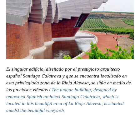
El singular edificio, diseñado por el prestigioso arquitecto
español Santiago Calatrava y que se encuentra localizado en
esta privilegiada zona de la Rioja Alavesa, se sitúa en medio de
los preciosos viñedos
/
The unique building, designed by
renowned Spanish architect Santiago Calatrava, which is
located in this beautiful area of La Rioja Alavesa, is situated
amidst the beautiful vineyards