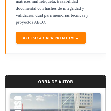
matrices multietiqueta, trazabilidad
Mies van der Rohe
documental con hashes de integridad y
Philip Johnson
validación dual para memorias técnicas y
proyectos AECO.
Le Corbusier
William Pereira
ACCESO A CAPA PREMIUM →
Antoni Gaudí
Frank Lloyd Wright
Louis Sullivan
Miguel Ángel Buonarroti
OBRA DE AUTOR