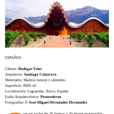
ESPAÑOL
Cliente:
Bodegas Ysios
Arquitecto:
Santiago Calatrava
Materiales: Madera natural y aluminio
Superficie: 8000 m²
Localización: Laguardia, Álava, España
Estilo Arquitectónico:
Posmoderno
Fotografías:
© José Miguel Hernández Hernández
on un ancho de 26 metros y de planta rectangular